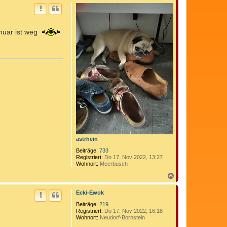
c
h
o
b
anuar ist weg
e
n
astrhein
Beiträge:
733
Registriert:
Do 17. Nov 2022, 13:27
Wohnort:
Meerbusch
N
a
c
Ecki-Ewok
h
o
Beiträge:
219
b
Registriert:
Do 17. Nov 2022, 16:18
Wohnort:
Neudorf-Bornstein
e
n