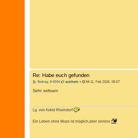
Re: Habe euch gefunden
B
Beitrag: # 6594
astrhein
»
Mi 11. Feb 2026, 08:07
e
i
Sehr seltsam
t
r
a
g
Lg. von Astrid Rheindorf
Ein Leben ohne Mops ist möglich,aber sinnlos