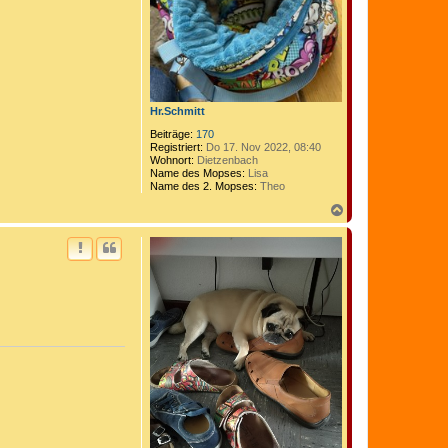
Hr.Schmitt
Beiträge:
170
Registriert:
Do 17. Nov 2022, 08:40
Wohnort:
Dietzenbach
Name des Mopses:
Lisa
Name des 2. Mopses:
Theo
N
a
c
h
o
b
e
n