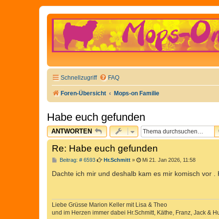
Schnellzugriff
FAQ
Foren-Übersicht
Mops-on Familie
Habe euch gefunden
ANTWORTEN
Re: Habe euch gefunden
B
Beitrag: # 6593
Hr.Schmitt
»
Mi 21. Jan 2026, 11:58
e
i
Dachte ich mir und deshalb kam es mir komisch vor . 
t
r
a
g
Liebe Grüsse Marion Keller mit Lisa & Theo
und im Herzen immer dabei Hr.Schmitt, Käthe, Franz, Jack & H