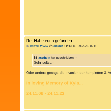
Re: Habe euch gefunden
B
Beitrag: # 6757
Shaunie
»
Mi 11. Feb 2026, 15:48
e
i
t
astrhein
hat geschrieben:
↑
r
a
Sehr seltsam
g
Oder anders gesagt, die Invasion der kompletten 3. 
In loving Memory of Kyla...
24.11.06 - 24.11.23