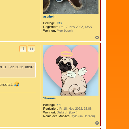
astrhein
Beiträge:
733
Registriert:
Do 17. Nov 2022, 13:27
Wohnort:
Meerbusch
N
a
c
h
o
b
e
n
i 11. Feb 2026, 08:07
ersetzt.
Shaunie
Beiträge:
771
Registriert:
Fr 18. Nov 2022, 15:08
Wohnort:
Diekirch (Lux.)
Name des Mopses:
Kyla (im Herzen)
N
a