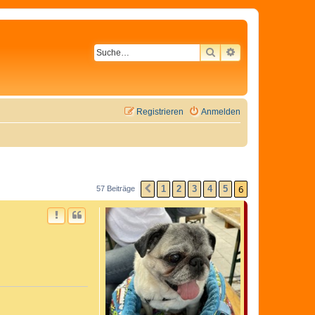
SUCHE
ERWEITERTE SU
Registrieren
Anmelden
6
1
2
3
4
5
57 Beiträge
VORHERIGE