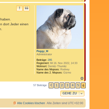
a
c
h
o
b
t haben.
e
n
nn dort Jeder einen
n.
Peggy_M
Administrator
Beiträge:
285
Registriert:
Mi 16. Nov 2022, 14:33
Wohnort:
Demitz-Thumitz
Name des Mopses:
Rodney
Name des 2. Mopses:
Gizmo
N
a
6
c
1
2
3
4
5
57 Beiträge
VORHERIGE
h
o
GEHE ZU
b
e
n
Alle Cookies löschen
Alle Zeiten sind
UTC+02:00