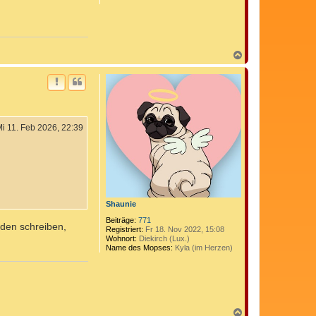
N
a
c
h
o
b
e
n
i 11. Feb 2026, 22:39
Shaunie
Beiträge:
771
 den schreiben,
Registriert:
Fr 18. Nov 2022, 15:08
Wohnort:
Diekirch (Lux.)
Name des Mopses:
Kyla (im Herzen)
N