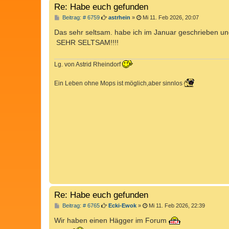
Re: Habe euch gefunden
B
Beitrag: # 6759
astrhein
»
Mi 11. Feb 2026, 20:07
e
i
Das sehr seltsam. habe ich im Januar geschrieben un
t
SEHR SELTSAM!!!!
r
a
g
Lg. von Astrid Rheindorf
Ein Leben ohne Mops ist möglich,aber sinnlos
Re: Habe euch gefunden
B
Beitrag: # 6765
Ecki-Ewok
»
Mi 11. Feb 2026, 22:39
e
i
Wir haben einen Hägger im Forum
t