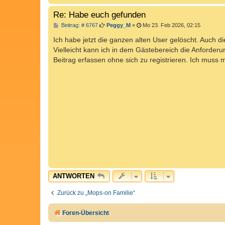
Re: Habe euch gefunden
B
Beitrag: # 6767
Peggy_M
»
Mo 23. Feb 2026, 02:15
e
i
Ich habe jetzt die ganzen alten User gelöscht. Auch d
t
Vielleicht kann ich in dem Gästebereich die Anforderu
r
a
Beitrag erfassen ohne sich zu registrieren. Ich muss
g
ANTWORTEN
Zurück zu „Mops-on Familie“
Foren-Übersicht