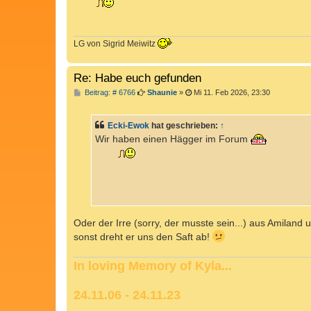
r
a
g
LG von Sigrid Meiwitz
Re: Habe euch gefunden
B
Beitrag: # 6766
Shaunie
»
Mi 11. Feb 2026, 23:30
e
i
t
Ecki-Ewok
hat geschrieben:
↑
r
a
Wir haben einen Hägger im Forum
g
Oder der Irre (sorry, der musste sein...) aus Amiland
sonst dreht er uns den Saft ab!
In loving Memory of Kyla...
24.11.06 - 24.11.23