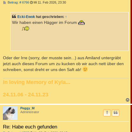
B
Beitrag: # 6766
Mi 11. Feb 2026, 23:30
e
i
t
Ecki-Ewok
hat geschrieben:
↑
r
a
Wir haben einen Hägger im Forum
g
Oder der Irre (sorry, der musste sein...) aus Amiland untergräbt
jetzt auch dieses Forum um zu kucken ob wir auch nett über den
schreiben, sonst dreht er uns den Saft ab!
In loving Memory of Kyla...
24.11.06 - 24.11.23
c
Peggy_M
Administrator
Re: Habe euch gefunden