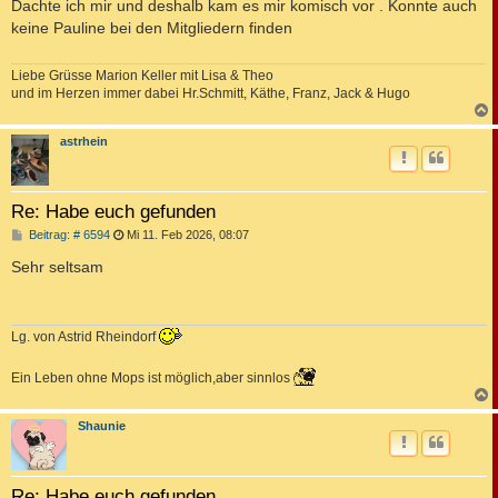
i
Dachte ich mir und deshalb kam es mir komisch vor . Konnte auch
t
keine Pauline bei den Mitgliedern finden
r
a
g
Liebe Grüsse Marion Keller mit Lisa & Theo
und im Herzen immer dabei Hr.Schmitt, Käthe, Franz, Jack & Hugo
c
astrhein
Re: Habe euch gefunden
B
Beitrag: # 6594
Mi 11. Feb 2026, 08:07
e
i
Sehr seltsam
t
r
a
g
Lg. von Astrid Rheindorf
Ein Leben ohne Mops ist möglich,aber sinnlos
c
Shaunie
Re: Habe euch gefunden