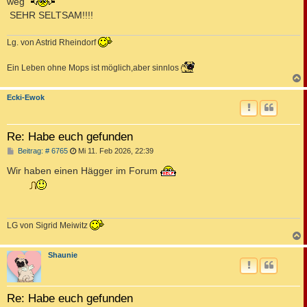
weg
g
SEHR SELTSAM!!!!
Lg. von Astrid Rheindorf
Ein Leben ohne Mops ist möglich,aber sinnlos
c
Ecki-Ewok
Re: Habe euch gefunden
B
Beitrag: # 6765
Mi 11. Feb 2026, 22:39
e
i
Wir haben einen Hägger im Forum
t
r
a
g
LG von Sigrid Meiwitz
c
Shaunie
Re: Habe euch gefunden