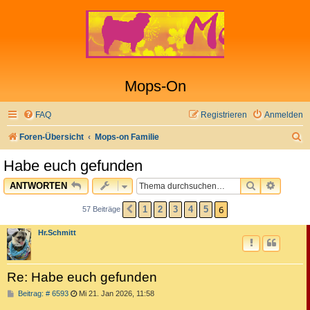
Mops-On
FAQ
Registrieren
Anmelden
S
Foren-Übersicht
Mops-on Familie
u
Habe euch gefunden
c
SUCHE
ERWEI
ANTWORTEN
h
e
6
1
2
3
4
5
57 Beiträge
VORHERIGE
Hr.Schmitt
Re: Habe euch gefunden
B
Beitrag: # 6593
Mi 21. Jan 2026, 11:58
e