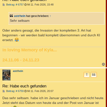
B
Beitrag: # 6757
Mi 11. Feb 2026, 15:48
e
i
t
astrhein
hat geschrieben:
↑
r
a
Sehr seltsam
g
Oder anders gesagt, die Invasion der kompletten 3. Art hat
begonnen - wir werden bald komplett übernommen und durch KI
ersetzt.
In loving Memory of Kyla...
24.11.06 - 24.11.23
c
astrhein
Re: Habe euch gefunden
B
Beitrag: # 6759
Mi 11. Feb 2026, 20:07
e
i
Das sehr seltsam. habe ich im Januar geschrieben und nicht heute.
t
Jetzt steht das Datum von heute da und der Post von Januar ist
r
a