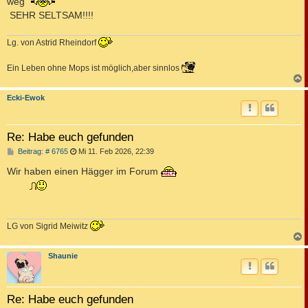
weg
g
SEHR SELTSAM!!!!
Lg. von Astrid Rheindorf
Ein Leben ohne Mops ist möglich,aber sinnlos
c
Ecki-Ewok
Re: Habe euch gefunden
B
Beitrag: # 6765
Mi 11. Feb 2026, 22:39
e
i
Wir haben einen Hägger im Forum
t
r
a
g
LG von Sigrid Meiwitz
c
Shaunie
Re: Habe euch gefunden