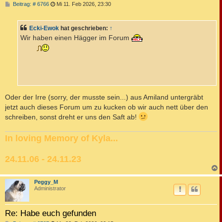
B
Beitrag: # 6766
Mi 11. Feb 2026, 23:30
e
i
t
Ecki-Ewok
hat geschrieben:
↑
r
a
Wir haben einen Hägger im Forum
g
Oder der Irre (sorry, der musste sein...) aus Amiland untergräbt
jetzt auch dieses Forum um zu kucken ob wir auch nett über den
schreiben, sonst dreht er uns den Saft ab!
In loving Memory of Kyla...
24.11.06 - 24.11.23
c
Peggy_M
Administrator
Re: Habe euch gefunden