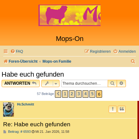
Mops-On
FAQ
Registrieren
Anmelden
S
Foren-Übersicht
Mops-on Familie
u
Habe euch gefunden
c
SUCHE
ERWEI
ANTWORTEN
h
e
6
1
2
3
4
5
57 Beiträge
VORHERIGE
Hr.Schmitt
Re: Habe euch gefunden
B
Beitrag: # 6593
Mi 21. Jan 2026, 11:58
e