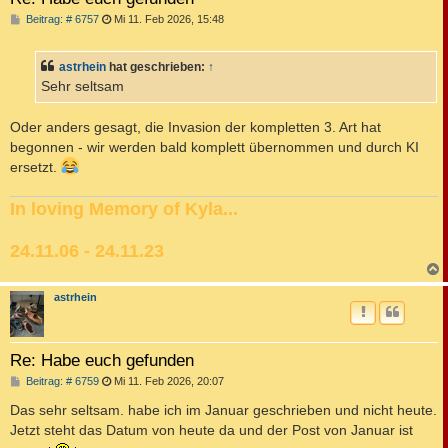
B
Beitrag: # 6757
Mi 11. Feb 2026, 15:48
e
i
t
astrhein
hat geschrieben:
↑
r
a
Sehr seltsam
g
Oder anders gesagt, die Invasion der kompletten 3. Art hat
begonnen - wir werden bald komplett übernommen und durch KI
ersetzt.
In loving Memory of Kyla...
24.11.06 - 24.11.23
c
astrhein
Re: Habe euch gefunden
B
Beitrag: # 6759
Mi 11. Feb 2026, 20:07
e
i
Das sehr seltsam. habe ich im Januar geschrieben und nicht heute.
t
Jetzt steht das Datum von heute da und der Post von Januar ist
r
a