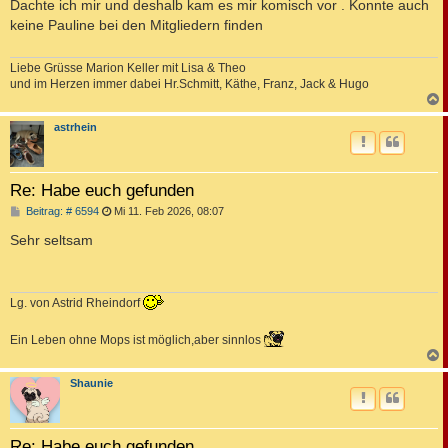
i
Dachte ich mir und deshalb kam es mir komisch vor . Konnte auch
t
keine Pauline bei den Mitgliedern finden
r
a
g
Liebe Grüsse Marion Keller mit Lisa & Theo
und im Herzen immer dabei Hr.Schmitt, Käthe, Franz, Jack & Hugo
c
astrhein
Re: Habe euch gefunden
B
Beitrag: # 6594
Mi 11. Feb 2026, 08:07
e
i
Sehr seltsam
t
r
a
g
Lg. von Astrid Rheindorf
Ein Leben ohne Mops ist möglich,aber sinnlos
c
Shaunie
Re: Habe euch gefunden