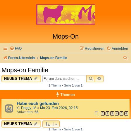
Mops-On
FAQ
Registrieren
Anmelden
S
Foren-Übersicht
Mops-on Familie
u
Mops-on Familie
c
SUCHE
ERWEITERTE 
NEUES THEMA
h
1 Thema • Seite
1
von
1
e
Themen
Habe euch gefunden
Peggy_M
«
Mo 23. Feb 2026, 02:15
Antworten:
56
1
2
3
4
5
6
NEUES THEMA
1 Thema • Seite
1
von
1