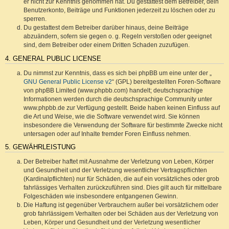
er nicht zur Kenntnis genommen hat. Du gestattest dem Betreiber, dein
Benutzerkonto, Beiträge und Funktionen jederzeit zu löschen oder zu
sperren.
Du gestattest dem Betreiber darüber hinaus, deine Beiträge
abzuändern, sofern sie gegen o. g. Regeln verstoßen oder geeignet
sind, dem Betreiber oder einem Dritten Schaden zuzufügen.
4. GENERAL PUBLIC LICENSE
Du nimmst zur Kenntnis, dass es sich bei phpBB um eine unter der „
GNU General Public License v2
“ (GPL) bereitgestellten Foren-Software
von phpBB Limited (www.phpbb.com) handelt; deutschsprachige
Informationen werden durch die deutschsprachige Community unter
www.phpbb.de zur Verfügung gestellt. Beide haben keinen Einfluss auf
die Art und Weise, wie die Software verwendet wird. Sie können
insbesondere die Verwendung der Software für bestimmte Zwecke nicht
untersagen oder auf Inhalte fremder Foren Einfluss nehmen.
5. GEWÄHRLEISTUNG
Der Betreiber haftet mit Ausnahme der Verletzung von Leben, Körper
und Gesundheit und der Verletzung wesentlicher Vertragspflichten
(Kardinalpflichten) nur für Schäden, die auf ein vorsätzliches oder grob
fahrlässiges Verhalten zurückzuführen sind. Dies gilt auch für mittelbare
Folgeschäden wie insbesondere entgangenen Gewinn.
Die Haftung ist gegenüber Verbrauchern außer bei vorsätzlichem oder
grob fahrlässigem Verhalten oder bei Schäden aus der Verletzung von
Leben, Körper und Gesundheit und der Verletzung wesentlicher