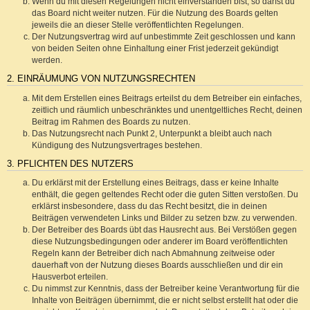
Wenn du mit diesen Regelungen nicht einverstanden bist, so darfst du
das Board nicht weiter nutzen. Für die Nutzung des Boards gelten
jeweils die an dieser Stelle veröffentlichten Regelungen.
Der Nutzungsvertrag wird auf unbestimmte Zeit geschlossen und kann
von beiden Seiten ohne Einhaltung einer Frist jederzeit gekündigt
werden.
2. EINRÄUMUNG VON NUTZUNGSRECHTEN
Mit dem Erstellen eines Beitrags erteilst du dem Betreiber ein einfaches,
zeitlich und räumlich unbeschränktes und unentgeltliches Recht, deinen
Beitrag im Rahmen des Boards zu nutzen.
Das Nutzungsrecht nach Punkt 2, Unterpunkt a bleibt auch nach
Kündigung des Nutzungsvertrages bestehen.
3. PFLICHTEN DES NUTZERS
Du erklärst mit der Erstellung eines Beitrags, dass er keine Inhalte
enthält, die gegen geltendes Recht oder die guten Sitten verstoßen. Du
erklärst insbesondere, dass du das Recht besitzt, die in deinen
Beiträgen verwendeten Links und Bilder zu setzen bzw. zu verwenden.
Der Betreiber des Boards übt das Hausrecht aus. Bei Verstößen gegen
diese Nutzungsbedingungen oder anderer im Board veröffentlichten
Regeln kann der Betreiber dich nach Abmahnung zeitweise oder
dauerhaft von der Nutzung dieses Boards ausschließen und dir ein
Hausverbot erteilen.
Du nimmst zur Kenntnis, dass der Betreiber keine Verantwortung für die
Inhalte von Beiträgen übernimmt, die er nicht selbst erstellt hat oder die