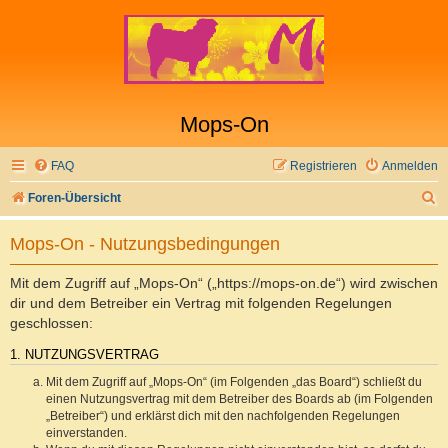
Mops-On
FAQ
Registrieren
Anmelden
S
Foren-Übersicht
u
Mops-On - Nutzungsbedingungen
c
h
Mit dem Zugriff auf „Mops-On“ („https://mops-on.de“) wird zwischen
e
dir und dem Betreiber ein Vertrag mit folgenden Regelungen
geschlossen:
1. NUTZUNGSVERTRAG
Mit dem Zugriff auf „Mops-On“ (im Folgenden „das Board“) schließt du
einen Nutzungsvertrag mit dem Betreiber des Boards ab (im Folgenden
„Betreiber“) und erklärst dich mit den nachfolgenden Regelungen
einverstanden.