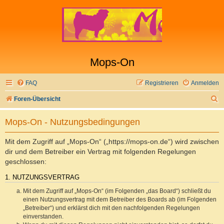
Mops-On
FAQ
Registrieren
Anmelden
S
Foren-Übersicht
u
Mops-On - Nutzungsbedingungen
c
h
Mit dem Zugriff auf „Mops-On“ („https://mops-on.de“) wird zwischen
e
dir und dem Betreiber ein Vertrag mit folgenden Regelungen
geschlossen:
1. NUTZUNGSVERTRAG
Mit dem Zugriff auf „Mops-On“ (im Folgenden „das Board“) schließt du
einen Nutzungsvertrag mit dem Betreiber des Boards ab (im Folgenden
„Betreiber“) und erklärst dich mit den nachfolgenden Regelungen
einverstanden.