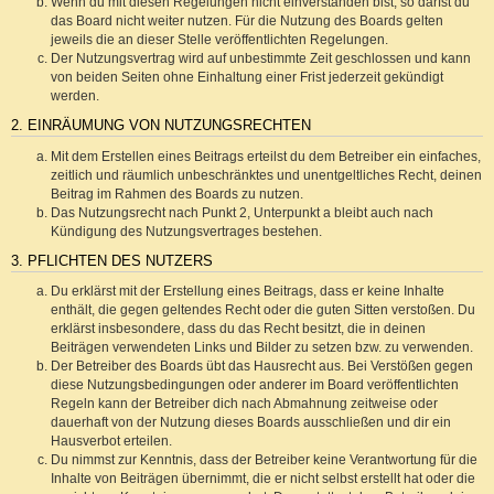
Wenn du mit diesen Regelungen nicht einverstanden bist, so darfst du
das Board nicht weiter nutzen. Für die Nutzung des Boards gelten
jeweils die an dieser Stelle veröffentlichten Regelungen.
Der Nutzungsvertrag wird auf unbestimmte Zeit geschlossen und kann
von beiden Seiten ohne Einhaltung einer Frist jederzeit gekündigt
werden.
2. EINRÄUMUNG VON NUTZUNGSRECHTEN
Mit dem Erstellen eines Beitrags erteilst du dem Betreiber ein einfaches,
zeitlich und räumlich unbeschränktes und unentgeltliches Recht, deinen
Beitrag im Rahmen des Boards zu nutzen.
Das Nutzungsrecht nach Punkt 2, Unterpunkt a bleibt auch nach
Kündigung des Nutzungsvertrages bestehen.
3. PFLICHTEN DES NUTZERS
Du erklärst mit der Erstellung eines Beitrags, dass er keine Inhalte
enthält, die gegen geltendes Recht oder die guten Sitten verstoßen. Du
erklärst insbesondere, dass du das Recht besitzt, die in deinen
Beiträgen verwendeten Links und Bilder zu setzen bzw. zu verwenden.
Der Betreiber des Boards übt das Hausrecht aus. Bei Verstößen gegen
diese Nutzungsbedingungen oder anderer im Board veröffentlichten
Regeln kann der Betreiber dich nach Abmahnung zeitweise oder
dauerhaft von der Nutzung dieses Boards ausschließen und dir ein
Hausverbot erteilen.
Du nimmst zur Kenntnis, dass der Betreiber keine Verantwortung für die
Inhalte von Beiträgen übernimmt, die er nicht selbst erstellt hat oder die