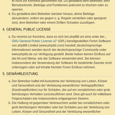
er nicht zur Kenntnis genommen hat. Du gestattest dem Betreiber, dein
Benutzerkonto, Beiträge und Funktionen jederzeit zu löschen oder zu
sperren.
Du gestattest dem Betreiber darüber hinaus, deine Beiträge
abzuändern, sofern sie gegen o. g. Regeln verstoßen oder geeignet
sind, dem Betreiber oder einem Dritten Schaden zuzufügen.
4. GENERAL PUBLIC LICENSE
Du nimmst zur Kenntnis, dass es sich bei phpBB um eine unter der „
GNU General Public License v2
“ (GPL) bereitgestellten Foren-Software
von phpBB Limited (www.phpbb.com) handelt; deutschsprachige
Informationen werden durch die deutschsprachige Community unter
www.phpbb.de zur Verfügung gestellt. Beide haben keinen Einfluss auf
die Art und Weise, wie die Software verwendet wird. Sie können
insbesondere die Verwendung der Software für bestimmte Zwecke nicht
untersagen oder auf Inhalte fremder Foren Einfluss nehmen.
5. GEWÄHRLEISTUNG
Der Betreiber haftet mit Ausnahme der Verletzung von Leben, Körper
und Gesundheit und der Verletzung wesentlicher Vertragspflichten
(Kardinalpflichten) nur für Schäden, die auf ein vorsätzliches oder grob
fahrlässiges Verhalten zurückzuführen sind. Dies gilt auch für mittelbare
Folgeschäden wie insbesondere entgangenen Gewinn.
Die Haftung ist gegenüber Verbrauchern außer bei vorsätzlichem oder
grob fahrlässigem Verhalten oder bei Schäden aus der Verletzung von
Leben, Körper und Gesundheit und der Verletzung wesentlicher