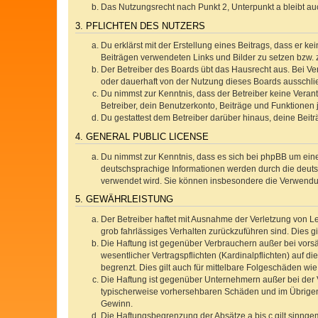
Das Nutzungsrecht nach Punkt 2, Unterpunkt a bleibt 
3. PFLICHTEN DES NUTZERS
Du erklärst mit der Erstellung eines Beitrags, dass er ke
Beiträgen verwendeten Links und Bilder zu setzen bzw.
Der Betreiber des Boards übt das Hausrecht aus. Bei V
oder dauerhaft von der Nutzung dieses Boards ausschlie
Du nimmst zur Kenntnis, dass der Betreiber keine Verantw
Betreiber, dein Benutzerkonto, Beiträge und Funktionen 
Du gestattest dem Betreiber darüber hinaus, deine Beit
4. GENERAL PUBLIC LICENSE
Du nimmst zur Kenntnis, dass es sich bei phpBB um eine
deutschsprachige Informationen werden durch die deuts
verwendet wird. Sie können insbesondere die Verwendun
5. GEWÄHRLEISTUNG
Der Betreiber haftet mit Ausnahme der Verletzung von Le
grob fahrlässiges Verhalten zurückzuführen sind. Dies 
Die Haftung ist gegenüber Verbrauchern außer bei vors
wesentlicher Vertragspflichten (Kardinalpflichten) auf
begrenzt. Dies gilt auch für mittelbare Folgeschäden 
Die Haftung ist gegenüber Unternehmern außer bei der V
typischerweise vorhersehbaren Schäden und im Übrigen 
Gewinn.
Die Haftungsbegrenzung der Absätze a bis c gilt sinnge