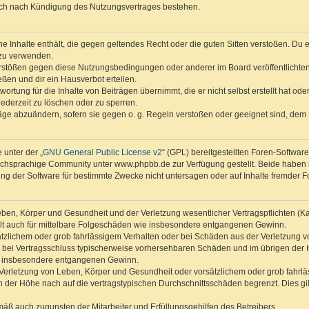
auch nach Kündigung des Nutzungsvertrages bestehen.
ine Inhalte enthält, die gegen geltendes Recht oder die guten Sitten verstoßen. Du 
 zu verwenden.
erstößen gegen diese Nutzungsbedingungen oder anderer im Board veröffentlichte
ßen und dir ein Hausverbot erteilen.
ortung für die Inhalte von Beiträgen übernimmt, die er nicht selbst erstellt hat od
jederzeit zu löschen oder zu sperren.
räge abzuändern, sofern sie gegen o. g. Regeln verstoßen oder geeignet sind, dem
 unter der „
GNU General Public License v2
“ (GPL) bereitgestellten Foren-Softwa
chsprachige Community unter www.phpbb.de zur Verfügung gestellt. Beide haben ke
g der Software für bestimmte Zwecke nicht untersagen oder auf Inhalte fremder F
ben, Körper und Gesundheit und der Verletzung wesentlicher Vertragspflichten (Kard
gilt auch für mittelbare Folgeschäden wie insbesondere entgangenen Gewinn.
ätzlichem oder grob fahrlässigem Verhalten oder bei Schäden aus der Verletzung 
 die bei Vertragsschluss typischerweise vorhersehbaren Schäden und im übrigen de
wie insbesondere entgangenen Gewinn.
erletzung von Leben, Körper und Gesundheit oder vorsätzlichem oder grob fahrläs
der Höhe nach auf die vertragstypischen Durchschnittsschäden begrenzt. Dies gi
mäß auch zugunsten der Mitarbeiter und Erfüllungsgehilfen des Betreibers.