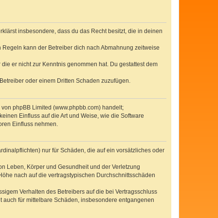
erklärst insbesondere, dass du das Recht besitzt, die in deinen
n Regeln kann der Betreiber dich nach Abmahnung zeitweise
er die er nicht zur Kenntnis genommen hat. Du gestattest dem
 Betreiber oder einem Dritten Schaden zuzufügen.
re von phpBB Limited (www.phpbb.com) handelt;
inen Einfluss auf die Art und Weise, wie die Software
oren Einfluss nehmen.
inalpflichten) nur für Schäden, die auf ein vorsätzliches oder
von Leben, Körper und Gesundheit und der Verletzung
r Höhe nach auf die vertragstypischen Durchschnittsschäden
sigem Verhalten des Betreibers auf die bei Vertragsschluss
lt auch für mittelbare Schäden, insbesondere entgangenen