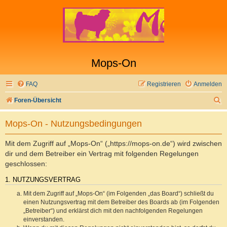
Mops-On
FAQ
Registrieren
Anmelden
S
Foren-Übersicht
u
Mops-On - Nutzungsbedingungen
c
h
Mit dem Zugriff auf „Mops-On“ („https://mops-on.de“) wird zwischen
e
dir und dem Betreiber ein Vertrag mit folgenden Regelungen
geschlossen:
1. NUTZUNGSVERTRAG
Mit dem Zugriff auf „Mops-On“ (im Folgenden „das Board“) schließt du
einen Nutzungsvertrag mit dem Betreiber des Boards ab (im Folgenden
„Betreiber“) und erklärst dich mit den nachfolgenden Regelungen
einverstanden.