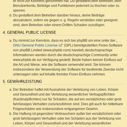
er nicht zur Kenntnis genommen hat. Du gestattest dem Betreiber, dein
Benutzerkonto, Beiträge und Funktionen jederzeit zu löschen oder zu
sperren.
Du gestattest dem Betreiber darüber hinaus, deine Beiträge
abzuändern, sofern sie gegen o. g. Regeln verstoßen oder geeignet
sind, dem Betreiber oder einem Dritten Schaden zuzufügen.
4. GENERAL PUBLIC LICENSE
Du nimmst zur Kenntnis, dass es sich bei phpBB um eine unter der „
GNU General Public License v2
“ (GPL) bereitgestellten Foren-Software
von phpBB Limited (www.phpbb.com) handelt; deutschsprachige
Informationen werden durch die deutschsprachige Community unter
www.phpbb.de zur Verfügung gestellt. Beide haben keinen Einfluss auf
die Art und Weise, wie die Software verwendet wird. Sie können
insbesondere die Verwendung der Software für bestimmte Zwecke nicht
untersagen oder auf Inhalte fremder Foren Einfluss nehmen.
5. GEWÄHRLEISTUNG
Der Betreiber haftet mit Ausnahme der Verletzung von Leben, Körper
und Gesundheit und der Verletzung wesentlicher Vertragspflichten
(Kardinalpflichten) nur für Schäden, die auf ein vorsätzliches oder grob
fahrlässiges Verhalten zurückzuführen sind. Dies gilt auch für mittelbare
Folgeschäden wie insbesondere entgangenen Gewinn.
Die Haftung ist gegenüber Verbrauchern außer bei vorsätzlichem oder
grob fahrlässigem Verhalten oder bei Schäden aus der Verletzung von
Leben, Körper und Gesundheit und der Verletzung wesentlicher