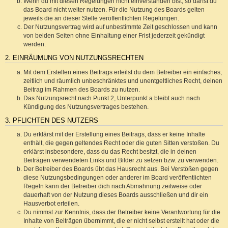
Wenn du mit diesen Regelungen nicht einverstanden bist, so darfst du
das Board nicht weiter nutzen. Für die Nutzung des Boards gelten
jeweils die an dieser Stelle veröffentlichten Regelungen.
Der Nutzungsvertrag wird auf unbestimmte Zeit geschlossen und kann
von beiden Seiten ohne Einhaltung einer Frist jederzeit gekündigt
werden.
2. EINRÄUMUNG VON NUTZUNGSRECHTEN
Mit dem Erstellen eines Beitrags erteilst du dem Betreiber ein einfaches,
zeitlich und räumlich unbeschränktes und unentgeltliches Recht, deinen
Beitrag im Rahmen des Boards zu nutzen.
Das Nutzungsrecht nach Punkt 2, Unterpunkt a bleibt auch nach
Kündigung des Nutzungsvertrages bestehen.
3. PFLICHTEN DES NUTZERS
Du erklärst mit der Erstellung eines Beitrags, dass er keine Inhalte
enthält, die gegen geltendes Recht oder die guten Sitten verstoßen. Du
erklärst insbesondere, dass du das Recht besitzt, die in deinen
Beiträgen verwendeten Links und Bilder zu setzen bzw. zu verwenden.
Der Betreiber des Boards übt das Hausrecht aus. Bei Verstößen gegen
diese Nutzungsbedingungen oder anderer im Board veröffentlichten
Regeln kann der Betreiber dich nach Abmahnung zeitweise oder
dauerhaft von der Nutzung dieses Boards ausschließen und dir ein
Hausverbot erteilen.
Du nimmst zur Kenntnis, dass der Betreiber keine Verantwortung für die
Inhalte von Beiträgen übernimmt, die er nicht selbst erstellt hat oder die