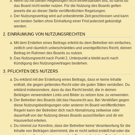
Wenn du mit diesen Regelungen nicht einverstanden bist, so darfst du
das Board nicht weiter nutzen. Für die Nutzung des Boards gelten
jeweils die an dieser Stelle veröffentlichten Regelungen.
Der Nutzungsvertrag wird auf unbestimmte Zeit geschlossen und kann
von beiden Seiten ohne Einhaltung einer Frist jederzeit gekündigt
werden.
2. EINRÄUMUNG VON NUTZUNGSRECHTEN
Mit dem Erstellen eines Beitrags erteilst du dem Betreiber ein einfaches,
zeitlich und räumlich unbeschränktes und unentgeltliches Recht, deinen
Beitrag im Rahmen des Boards zu nutzen.
Das Nutzungsrecht nach Punkt 2, Unterpunkt a bleibt auch nach
Kündigung des Nutzungsvertrages bestehen.
3. PFLICHTEN DES NUTZERS
Du erklärst mit der Erstellung eines Beitrags, dass er keine Inhalte
enthält, die gegen geltendes Recht oder die guten Sitten verstoßen. Du
erklärst insbesondere, dass du das Recht besitzt, die in deinen
Beiträgen verwendeten Links und Bilder zu setzen bzw. zu verwenden.
Der Betreiber des Boards übt das Hausrecht aus. Bei Verstößen gegen
diese Nutzungsbedingungen oder anderer im Board veröffentlichten
Regeln kann der Betreiber dich nach Abmahnung zeitweise oder
dauerhaft von der Nutzung dieses Boards ausschließen und dir ein
Hausverbot erteilen.
Du nimmst zur Kenntnis, dass der Betreiber keine Verantwortung für die
Inhalte von Beiträgen übernimmt, die er nicht selbst erstellt hat oder die