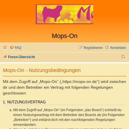
Mops-On
FAQ
Registrieren
Anmelden
S
Foren-Übersicht
u
Mops-On - Nutzungsbedingungen
c
h
Mit dem Zugriff auf „Mops-On“ („https://mops-on.de“) wird zwischen
e
dir und dem Betreiber ein Vertrag mit folgenden Regelungen
geschlossen:
1. NUTZUNGSVERTRAG
Mit dem Zugriff auf „Mops-On“ (im Folgenden „das Board“) schließt du
einen Nutzungsvertrag mit dem Betreiber des Boards ab (im Folgenden
„Betreiber“) und erklärst dich mit den nachfolgenden Regelungen
einverstanden.