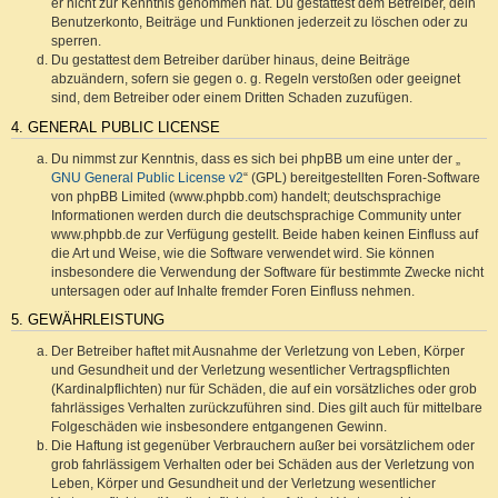
er nicht zur Kenntnis genommen hat. Du gestattest dem Betreiber, dein
Benutzerkonto, Beiträge und Funktionen jederzeit zu löschen oder zu
sperren.
Du gestattest dem Betreiber darüber hinaus, deine Beiträge
abzuändern, sofern sie gegen o. g. Regeln verstoßen oder geeignet
sind, dem Betreiber oder einem Dritten Schaden zuzufügen.
4. GENERAL PUBLIC LICENSE
Du nimmst zur Kenntnis, dass es sich bei phpBB um eine unter der „
GNU General Public License v2
“ (GPL) bereitgestellten Foren-Software
von phpBB Limited (www.phpbb.com) handelt; deutschsprachige
Informationen werden durch die deutschsprachige Community unter
www.phpbb.de zur Verfügung gestellt. Beide haben keinen Einfluss auf
die Art und Weise, wie die Software verwendet wird. Sie können
insbesondere die Verwendung der Software für bestimmte Zwecke nicht
untersagen oder auf Inhalte fremder Foren Einfluss nehmen.
5. GEWÄHRLEISTUNG
Der Betreiber haftet mit Ausnahme der Verletzung von Leben, Körper
und Gesundheit und der Verletzung wesentlicher Vertragspflichten
(Kardinalpflichten) nur für Schäden, die auf ein vorsätzliches oder grob
fahrlässiges Verhalten zurückzuführen sind. Dies gilt auch für mittelbare
Folgeschäden wie insbesondere entgangenen Gewinn.
Die Haftung ist gegenüber Verbrauchern außer bei vorsätzlichem oder
grob fahrlässigem Verhalten oder bei Schäden aus der Verletzung von
Leben, Körper und Gesundheit und der Verletzung wesentlicher