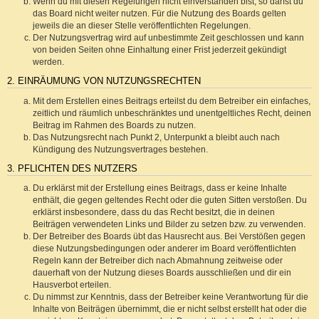
Wenn du mit diesen Regelungen nicht einverstanden bist, so darfst du
das Board nicht weiter nutzen. Für die Nutzung des Boards gelten
jeweils die an dieser Stelle veröffentlichten Regelungen.
Der Nutzungsvertrag wird auf unbestimmte Zeit geschlossen und kann
von beiden Seiten ohne Einhaltung einer Frist jederzeit gekündigt
werden.
2. EINRÄUMUNG VON NUTZUNGSRECHTEN
Mit dem Erstellen eines Beitrags erteilst du dem Betreiber ein einfaches,
zeitlich und räumlich unbeschränktes und unentgeltliches Recht, deinen
Beitrag im Rahmen des Boards zu nutzen.
Das Nutzungsrecht nach Punkt 2, Unterpunkt a bleibt auch nach
Kündigung des Nutzungsvertrages bestehen.
3. PFLICHTEN DES NUTZERS
Du erklärst mit der Erstellung eines Beitrags, dass er keine Inhalte
enthält, die gegen geltendes Recht oder die guten Sitten verstoßen. Du
erklärst insbesondere, dass du das Recht besitzt, die in deinen
Beiträgen verwendeten Links und Bilder zu setzen bzw. zu verwenden.
Der Betreiber des Boards übt das Hausrecht aus. Bei Verstößen gegen
diese Nutzungsbedingungen oder anderer im Board veröffentlichten
Regeln kann der Betreiber dich nach Abmahnung zeitweise oder
dauerhaft von der Nutzung dieses Boards ausschließen und dir ein
Hausverbot erteilen.
Du nimmst zur Kenntnis, dass der Betreiber keine Verantwortung für die
Inhalte von Beiträgen übernimmt, die er nicht selbst erstellt hat oder die