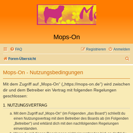
Mops-On
FAQ
Registrieren
Anmelden
S
Foren-Übersicht
u
Mops-On - Nutzungsbedingungen
c
h
Mit dem Zugriff auf „Mops-On“ („https://mops-on.de“) wird zwischen
e
dir und dem Betreiber ein Vertrag mit folgenden Regelungen
geschlossen:
1. NUTZUNGSVERTRAG
Mit dem Zugriff auf „Mops-On“ (im Folgenden „das Board“) schließt du
einen Nutzungsvertrag mit dem Betreiber des Boards ab (im Folgenden
„Betreiber“) und erklärst dich mit den nachfolgenden Regelungen
einverstanden.