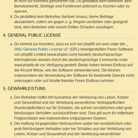
er nicht zur Kenntnis genommen hat. Du gestattest dem Betreiber, dein
Benutzerkonto, Beiträge und Funktionen jederzeit zu löschen oder zu
sperren.
Du gestattest dem Betreiber darüber hinaus, deine Beiträge
abzuändern, sofern sie gegen o. g. Regeln verstoßen oder geeignet
sind, dem Betreiber oder einem Dritten Schaden zuzufügen.
4. GENERAL PUBLIC LICENSE
Du nimmst zur Kenntnis, dass es sich bei phpBB um eine unter der „
GNU General Public License v2
“ (GPL) bereitgestellten Foren-Software
von phpBB Limited (www.phpbb.com) handelt; deutschsprachige
Informationen werden durch die deutschsprachige Community unter
www.phpbb.de zur Verfügung gestellt. Beide haben keinen Einfluss auf
die Art und Weise, wie die Software verwendet wird. Sie können
insbesondere die Verwendung der Software für bestimmte Zwecke nicht
untersagen oder auf Inhalte fremder Foren Einfluss nehmen.
5. GEWÄHRLEISTUNG
Der Betreiber haftet mit Ausnahme der Verletzung von Leben, Körper
und Gesundheit und der Verletzung wesentlicher Vertragspflichten
(Kardinalpflichten) nur für Schäden, die auf ein vorsätzliches oder grob
fahrlässiges Verhalten zurückzuführen sind. Dies gilt auch für mittelbare
Folgeschäden wie insbesondere entgangenen Gewinn.
Die Haftung ist gegenüber Verbrauchern außer bei vorsätzlichem oder
grob fahrlässigem Verhalten oder bei Schäden aus der Verletzung von
Leben, Körper und Gesundheit und der Verletzung wesentlicher