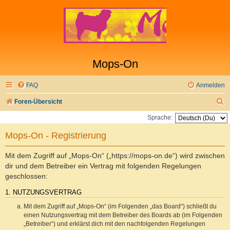
Mops-On
FAQ
Anmelden
S
Foren-Übersicht
u
Sprache:
c
Mops-On - Registrierung
h
e
Mit dem Zugriff auf „Mops-On“ („https://mops-on.de“) wird zwischen
dir und dem Betreiber ein Vertrag mit folgenden Regelungen
geschlossen:
1. NUTZUNGSVERTRAG
Mit dem Zugriff auf „Mops-On“ (im Folgenden „das Board“) schließt du
einen Nutzungsvertrag mit dem Betreiber des Boards ab (im Folgenden
„Betreiber“) und erklärst dich mit den nachfolgenden Regelungen