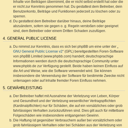
Inhalte von Beiträgen übernimmt, die er nicht selbst erstellt hat oder die
er nicht zur Kenntnis genommen hat. Du gestattest dem Betreiber, dein
Benutzerkonto, Beiträge und Funktionen jederzeit zu löschen oder zu
sperren.
Du gestattest dem Betreiber darüber hinaus, deine Beiträge
abzuändern, sofern sie gegen o. g. Regeln verstoßen oder geeignet
sind, dem Betreiber oder einem Dritten Schaden zuzufügen.
4. GENERAL PUBLIC LICENSE
Du nimmst zur Kenntnis, dass es sich bei phpBB um eine unter der „
GNU General Public License v2
“ (GPL) bereitgestellten Foren-Software
von phpBB Limited (www.phpbb.com) handelt; deutschsprachige
Informationen werden durch die deutschsprachige Community unter
www.phpbb.de zur Verfügung gestellt. Beide haben keinen Einfluss auf
die Art und Weise, wie die Software verwendet wird. Sie können
insbesondere die Verwendung der Software für bestimmte Zwecke nicht
untersagen oder auf Inhalte fremder Foren Einfluss nehmen.
5. GEWÄHRLEISTUNG
Der Betreiber haftet mit Ausnahme der Verletzung von Leben, Körper
und Gesundheit und der Verletzung wesentlicher Vertragspflichten
(Kardinalpflichten) nur für Schäden, die auf ein vorsätzliches oder grob
fahrlässiges Verhalten zurückzuführen sind. Dies gilt auch für mittelbare
Folgeschäden wie insbesondere entgangenen Gewinn.
Die Haftung ist gegenüber Verbrauchern außer bei vorsätzlichem oder
grob fahrlässigem Verhalten oder bei Schäden aus der Verletzung von