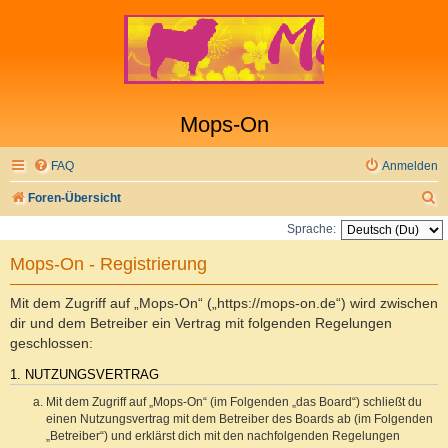
Mops-On
FAQ
Anmelden
S
Foren-Übersicht
u
Sprache:
c
Mops-On - Registrierung
h
e
Mit dem Zugriff auf „Mops-On“ („https://mops-on.de“) wird zwischen
dir und dem Betreiber ein Vertrag mit folgenden Regelungen
geschlossen:
1. NUTZUNGSVERTRAG
Mit dem Zugriff auf „Mops-On“ (im Folgenden „das Board“) schließt du
einen Nutzungsvertrag mit dem Betreiber des Boards ab (im Folgenden
„Betreiber“) und erklärst dich mit den nachfolgenden Regelungen