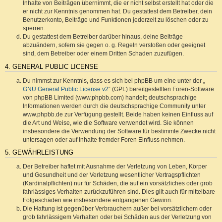
Inhalte von Beiträgen übernimmt, die er nicht selbst erstellt hat oder die
er nicht zur Kenntnis genommen hat. Du gestattest dem Betreiber, dein
Benutzerkonto, Beiträge und Funktionen jederzeit zu löschen oder zu
sperren.
Du gestattest dem Betreiber darüber hinaus, deine Beiträge
abzuändern, sofern sie gegen o. g. Regeln verstoßen oder geeignet
sind, dem Betreiber oder einem Dritten Schaden zuzufügen.
4. GENERAL PUBLIC LICENSE
Du nimmst zur Kenntnis, dass es sich bei phpBB um eine unter der „
GNU General Public License v2
“ (GPL) bereitgestellten Foren-Software
von phpBB Limited (www.phpbb.com) handelt; deutschsprachige
Informationen werden durch die deutschsprachige Community unter
www.phpbb.de zur Verfügung gestellt. Beide haben keinen Einfluss auf
die Art und Weise, wie die Software verwendet wird. Sie können
insbesondere die Verwendung der Software für bestimmte Zwecke nicht
untersagen oder auf Inhalte fremder Foren Einfluss nehmen.
5. GEWÄHRLEISTUNG
Der Betreiber haftet mit Ausnahme der Verletzung von Leben, Körper
und Gesundheit und der Verletzung wesentlicher Vertragspflichten
(Kardinalpflichten) nur für Schäden, die auf ein vorsätzliches oder grob
fahrlässiges Verhalten zurückzuführen sind. Dies gilt auch für mittelbare
Folgeschäden wie insbesondere entgangenen Gewinn.
Die Haftung ist gegenüber Verbrauchern außer bei vorsätzlichem oder
grob fahrlässigem Verhalten oder bei Schäden aus der Verletzung von