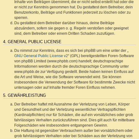
Inhalte von Beiträgen übernimmt, die er nicht selbst erstellt hat oder die
er nicht zur Kenntnis genommen hat. Du gestattest dem Betreiber, dein
Benutzerkonto, Beiträge und Funktionen jederzeit zu löschen oder zu
sperren.
Du gestattest dem Betreiber darüber hinaus, deine Beiträge
abzuändern, sofern sie gegen o. g. Regeln verstoßen oder geeignet
sind, dem Betreiber oder einem Dritten Schaden zuzufügen.
4. GENERAL PUBLIC LICENSE
Du nimmst zur Kenntnis, dass es sich bei phpBB um eine unter der „
GNU General Public License v2
“ (GPL) bereitgestellten Foren-Software
von phpBB Limited (www.phpbb.com) handelt; deutschsprachige
Informationen werden durch die deutschsprachige Community unter
www.phpbb.de zur Verfügung gestellt. Beide haben keinen Einfluss auf
die Art und Weise, wie die Software verwendet wird. Sie können
insbesondere die Verwendung der Software für bestimmte Zwecke nicht
untersagen oder auf Inhalte fremder Foren Einfluss nehmen.
5. GEWÄHRLEISTUNG
Der Betreiber haftet mit Ausnahme der Verletzung von Leben, Körper
und Gesundheit und der Verletzung wesentlicher Vertragspflichten
(Kardinalpflichten) nur für Schäden, die auf ein vorsätzliches oder grob
fahrlässiges Verhalten zurückzuführen sind. Dies gilt auch für mittelbare
Folgeschäden wie insbesondere entgangenen Gewinn.
Die Haftung ist gegenüber Verbrauchern außer bei vorsätzlichem oder
grob fahrlässigem Verhalten oder bei Schäden aus der Verletzung von