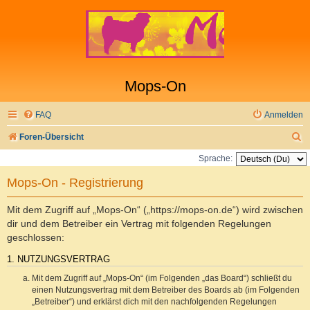
Mops-On
FAQ
Anmelden
S
Foren-Übersicht
u
Sprache:
c
Mops-On - Registrierung
h
e
Mit dem Zugriff auf „Mops-On“ („https://mops-on.de“) wird zwischen
dir und dem Betreiber ein Vertrag mit folgenden Regelungen
geschlossen:
1. NUTZUNGSVERTRAG
Mit dem Zugriff auf „Mops-On“ (im Folgenden „das Board“) schließt du
einen Nutzungsvertrag mit dem Betreiber des Boards ab (im Folgenden
„Betreiber“) und erklärst dich mit den nachfolgenden Regelungen