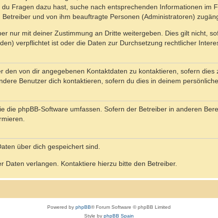
n du Fragen dazu hast, suche nach entsprechenden Informationen im Fo
n Betreiber und von ihm beauftragte Personen (Administratoren) zugäng
r nur mit deiner Zustimmung an Dritte weitergeben. Dies gilt nicht, s
n) verpflichtet ist oder die Daten zur Durchsetzung rechtlicher Interes
er den von dir angegebenen Kontaktdaten zu kontaktieren, sofern dies 
andere Benutzer dich kontaktieren, sofern du dies in deinem persönliche
, die die phpBB-Software umfassen. Sofern der Betreiber in anderen Be
ormieren.
 Daten über dich gespeichert sind.
 Daten verlangen. Kontaktiere hierzu bitte den Betreiber.
Powered by
phpBB
® Forum Software © phpBB Limited
Style by
phpBB Spain