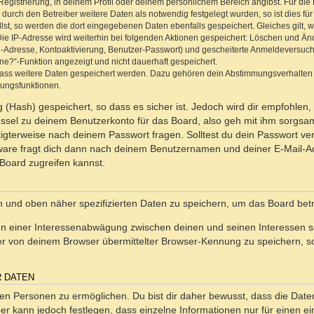
Registrierung, in deinem Profil oder deinem persönlichem Bereich angibst. Für di
rch den Betreiber weitere Daten als notwendig festgelegt wurden, so ist dies für 
llst, so werden die dort eingegebenen Daten ebenfalls gespeichert. Gleiches gilt, 
Die IP-Adresse wird weiterhin bei folgenden Aktionen gespeichert: Löschen und Än
l-Adresse, Kontoaktivierung, Benutzer-Passwort) und gescheiterte Anmeldeversuch
ine?“-Funktion angezeigt und nicht dauerhaft gespeichert.
 dass weitere Daten gespeichert werden. Dazu gehören dein Abstimmungsverhalten
gungsfunktionen.
(Hash) gespeichert, so dass es sicher ist. Jedoch wird dir empfohlen, 
ssel zu deinem Benutzerkonto für das Board, also geh mit ihm sorgsam
htigterweise nach deinem Passwort fragen. Solltest du dein Passwort v
are fragt dich dann nach deinem Benutzernamen und deiner E-Mail-Ad
Board zugreifen kannst.
en und oben näher spezifizierten Daten zu speichern, um das Board bet
en einer Interessenabwägung zwischen deinen und seinen Interessen sow
r von deinem Browser übermittelter Browser-Kennung zu speichern, so
R DATEN
n Personen zu ermöglichen. Du bist dir daher bewusst, dass die Daten d
ber kann jedoch festlegen, dass einzelne Informationen nur für einen ei