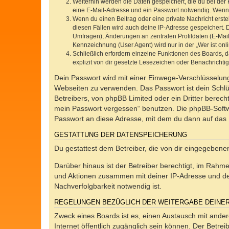
Weiterhin werden die Daten gespeichert, die du bei der 
eine E-Mail-Adresse und ein Passwort notwendig. Wenn du
Wenn du einen Beitrag oder eine private Nachricht erste
diesen Fällen wird auch deine IP-Adresse gespeichert. 
Umfragen), Änderungen an zentralen Profildaten (E-Mai
Kennzeichnung (User Agent) wird nur in der „Wer ist onl
Schließlich erfordern einzelne Funktionen des Boards,
explizit von dir gesetzte Lesezeichen oder Benachrichti
Dein Passwort wird mit einer Einwege-Verschlüsselung 
Webseiten zu verwenden. Das Passwort ist dein Schlü
Betreibers, von phpBB Limited oder ein Dritter berec
mein Passwort vergessen“ benutzen. Die phpBB-Softw
Passwort an diese Adresse, mit dem du dann auf das 
GESTATTUNG DER DATENSPEICHERUNG
Du gestattest dem Betreiber, die von dir eingegeben
Darüber hinaus ist der Betreiber berechtigt, im Rahm
und Aktionen zusammen mit deiner IP-Adresse und de
Nachverfolgbarkeit notwendig ist.
REGELUNGEN BEZÜGLICH DER WEITERGABE DEINE
Zweck eines Boards ist es, einen Austausch mit andere
Internet öffentlich zugänglich sein können. Der Betrei