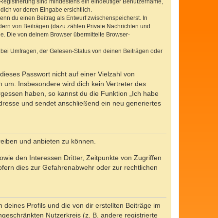
e Registrierung sind mindestens ein eindeutiger Benutzername,
dich vor deren Eingabe ersichtlich.
wenn du einen Beitrag als Entwurf zwischenspeicherst. In
dern von Beiträgen (dazu zählen Private Nachrichten und
e. Die von deinem Browser übermittelte Browser-
 bei Umfragen, der Gelesen-Status von deinen Beiträgen oder
dieses Passwort nicht auf einer Vielzahl von
 um. Insbesondere wird dich kein Vertreter des
ergessen haben, so kannst du die Funktion „Ich habe
resse und sendet anschließend ein neu generiertes
reiben und anbieten zu können.
ie den Interessen Dritter, Zeitpunkte von Zugriffen
fern dies zur Gefahrenabwehr oder zur rechtlichen
eines Profils und die von dir erstellten Beiträge im
ngeschränkten Nutzerkreis (z. B. andere registrierte