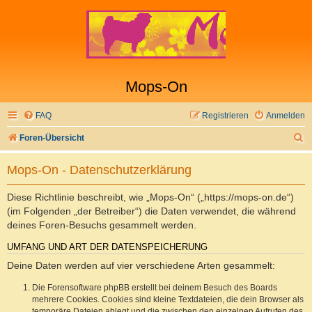
Mops-On
FAQ
Registrieren
Anmelden
S
Foren-Übersicht
u
Mops-On - Datenschutzerklärung
c
h
Diese Richtlinie beschreibt, wie „Mops-On“ („https://mops-on.de“)
e
(im Folgenden „der Betreiber“) die Daten verwendet, die während
deines Foren-Besuchs gesammelt werden.
UMFANG UND ART DER DATENSPEICHERUNG
Deine Daten werden auf vier verschiedene Arten gesammelt:
Die Forensoftware phpBB erstellt bei deinem Besuch des Boards
mehrere Cookies. Cookies sind kleine Textdateien, die dein Browser als
temporäre Dateien ablegt und die zwischen den einzelnen Aufrufen des