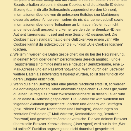
Boards erhalten bleiben. In diesen Cookies sind die aktuelle ID deiner
Sitzung (damit dir alle Seitenaufrufe zugeordnet werden können),
Informationen über die von dir gelesenen Beiträge (zur Markierung
dieser als gelesen/ungelesen; sofern du nicht angemeldet bist) sowie
Informationen über deine Teilnahme an Umfragen (sofern du nicht
angemeldet bist) gespeichert. Ferner werden deine Benutzer-ID, ein
Authentifizierungsschlüssel und eine Session-ID gespeichert. Die
Cookies haben standardmäßig eine Gültigkeit von einem Jahr. Alle
Cookies kannst du jederzeit über die Funktion „Alle Cookies löschen“
löschen.
Weiterhin werden die Daten gespeichert, die du bei der Registrierung,
in deinem Profil oder deinem persönlichem Bereich angibst. Für die
Registrierung sind mindestens ein eindeutiger Benutzername, eine E-
Mail-Adresse und ein Passwort notwendig. Wenn durch den Betreiber
weitere Daten als notwendig festgelegt wurden, so ist dies für dich vor
deren Eingabe ersichtlich.
Wenn du einen Beitrag oder eine private Nachricht erstellst, so werden
die dort eingegebenen Daten ebenfalls gespeichert. Gleiches gilt, wenn
du einen Beitrag als Entwurf zwischenspeicherst. In diesen Fällen wird
auch deine IP-Adresse gespeichert. Die IP-Adresse wird weiterhin bei
folgenden Aktionen gespeichert: Löschen und Ändern von Beiträgen
(dazu zählen Private Nachrichten und Umfragen), Änderungen an
zentralen Profildaten (E-Mail-Adresse, Kontoaktivierung, Benutzer-
Passwort) und gescheiterte Anmeldeversuche. Die von deinem Browser
übermittelte Browser-Kennzeichnung (User Agent) wird nur in der „Wer
ist online?“-Funktion angezeigt und nicht dauerhaft gespeichert.