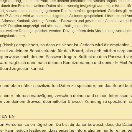
Registrierung, in deinem Profil oder deinem persönlichem Bereich angibst. Für di
rch den Betreiber weitere Daten als notwendig festgelegt wurden, so ist dies für 
llst, so werden die dort eingegebenen Daten ebenfalls gespeichert. Gleiches gilt, 
Die IP-Adresse wird weiterhin bei folgenden Aktionen gespeichert: Löschen und Än
l-Adresse, Kontoaktivierung, Benutzer-Passwort) und gescheiterte Anmeldeversuch
ine?“-Funktion angezeigt und nicht dauerhaft gespeichert.
 dass weitere Daten gespeichert werden. Dazu gehören dein Abstimmungsverhalten
gungsfunktionen.
(Hash) gespeichert, so dass es sicher ist. Jedoch wird dir empfohlen, 
ssel zu deinem Benutzerkonto für das Board, also geh mit ihm sorgsam
htigterweise nach deinem Passwort fragen. Solltest du dein Passwort v
are fragt dich dann nach deinem Benutzernamen und deiner E-Mail-Ad
Board zugreifen kannst.
en und oben näher spezifizierten Daten zu speichern, um das Board bet
en einer Interessenabwägung zwischen deinen und seinen Interessen sow
r von deinem Browser übermittelter Browser-Kennung zu speichern, so
R DATEN
n Personen zu ermöglichen. Du bist dir daher bewusst, dass die Daten d
ber kann jedoch festlegen, dass einzelne Informationen nur für einen ei