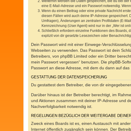
Weiterhin werden die Daten gespeichert, die du bei der 
eine E-Mail-Adresse und ein Passwort notwendig. Wenn du
Wenn du einen Beitrag oder eine private Nachricht erste
diesen Fällen wird auch deine IP-Adresse gespeichert. 
Umfragen), Änderungen an zentralen Profildaten (E-Mai
Kennzeichnung (User Agent) wird nur in der „Wer ist onl
Schließlich erfordern einzelne Funktionen des Boards,
explizit von dir gesetzte Lesezeichen oder Benachrichti
Dein Passwort wird mit einer Einwege-Verschlüsselung 
Webseiten zu verwenden. Das Passwort ist dein Schlü
Betreibers, von phpBB Limited oder ein Dritter berec
mein Passwort vergessen“ benutzen. Die phpBB-Softw
Passwort an diese Adresse, mit dem du dann auf das 
GESTATTUNG DER DATENSPEICHERUNG
Du gestattest dem Betreiber, die von dir eingegeben
Darüber hinaus ist der Betreiber berechtigt, im Rahm
und Aktionen zusammen mit deiner IP-Adresse und de
Nachverfolgbarkeit notwendig ist.
REGELUNGEN BEZÜGLICH DER WEITERGABE DEINE
Zweck eines Boards ist es, einen Austausch mit andere
Internet öffentlich zugänglich sein können. Der Betrei