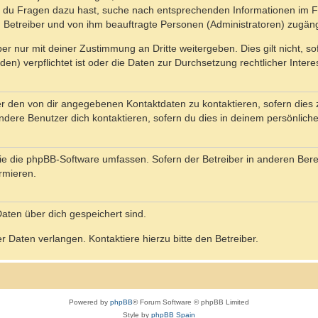
n du Fragen dazu hast, suche nach entsprechenden Informationen im Fo
n Betreiber und von ihm beauftragte Personen (Administratoren) zugäng
r nur mit deiner Zustimmung an Dritte weitergeben. Dies gilt nicht, s
n) verpflichtet ist oder die Daten zur Durchsetzung rechtlicher Interes
er den von dir angegebenen Kontaktdaten zu kontaktieren, sofern dies 
andere Benutzer dich kontaktieren, sofern du dies in deinem persönliche
, die die phpBB-Software umfassen. Sofern der Betreiber in anderen Be
ormieren.
 Daten über dich gespeichert sind.
 Daten verlangen. Kontaktiere hierzu bitte den Betreiber.
Powered by
phpBB
® Forum Software © phpBB Limited
Style by
phpBB Spain