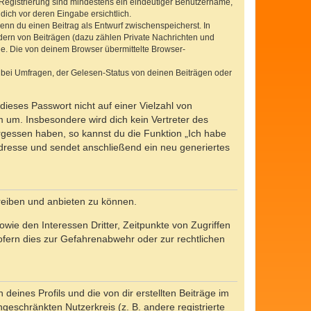
e Registrierung sind mindestens ein eindeutiger Benutzername,
dich vor deren Eingabe ersichtlich.
wenn du einen Beitrag als Entwurf zwischenspeicherst. In
dern von Beiträgen (dazu zählen Private Nachrichten und
e. Die von deinem Browser übermittelte Browser-
 bei Umfragen, der Gelesen-Status von deinen Beiträgen oder
dieses Passwort nicht auf einer Vielzahl von
 um. Insbesondere wird dich kein Vertreter des
ergessen haben, so kannst du die Funktion „Ich habe
resse und sendet anschließend ein neu generiertes
reiben und anbieten zu können.
ie den Interessen Dritter, Zeitpunkte von Zugriffen
fern dies zur Gefahrenabwehr oder zur rechtlichen
eines Profils und die von dir erstellten Beiträge im
ngeschränkten Nutzerkreis (z. B. andere registrierte