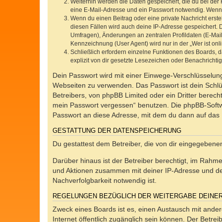
Weiterhin werden die Daten gespeichert, die du bei der 
eine E-Mail-Adresse und ein Passwort notwendig. Wenn du
Wenn du einen Beitrag oder eine private Nachricht erste
diesen Fällen wird auch deine IP-Adresse gespeichert. 
Umfragen), Änderungen an zentralen Profildaten (E-Mai
Kennzeichnung (User Agent) wird nur in der „Wer ist onl
Schließlich erfordern einzelne Funktionen des Boards,
explizit von dir gesetzte Lesezeichen oder Benachrichti
Dein Passwort wird mit einer Einwege-Verschlüsselung 
Webseiten zu verwenden. Das Passwort ist dein Schlü
Betreibers, von phpBB Limited oder ein Dritter berec
mein Passwort vergessen“ benutzen. Die phpBB-Softw
Passwort an diese Adresse, mit dem du dann auf das 
GESTATTUNG DER DATENSPEICHERUNG
Du gestattest dem Betreiber, die von dir eingegeben
Darüber hinaus ist der Betreiber berechtigt, im Rahm
und Aktionen zusammen mit deiner IP-Adresse und de
Nachverfolgbarkeit notwendig ist.
REGELUNGEN BEZÜGLICH DER WEITERGABE DEINE
Zweck eines Boards ist es, einen Austausch mit andere
Internet öffentlich zugänglich sein können. Der Betrei