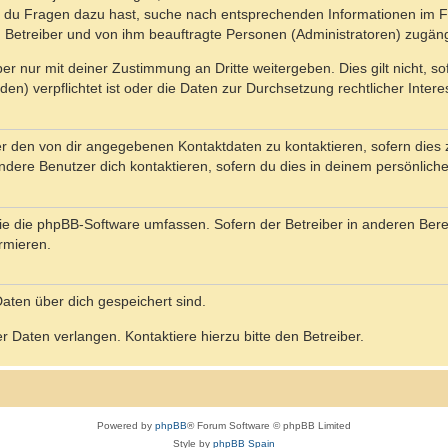
n du Fragen dazu hast, suche nach entsprechenden Informationen im Fo
n Betreiber und von ihm beauftragte Personen (Administratoren) zugäng
r nur mit deiner Zustimmung an Dritte weitergeben. Dies gilt nicht, s
n) verpflichtet ist oder die Daten zur Durchsetzung rechtlicher Interes
er den von dir angegebenen Kontaktdaten zu kontaktieren, sofern dies 
andere Benutzer dich kontaktieren, sofern du dies in deinem persönliche
, die die phpBB-Software umfassen. Sofern der Betreiber in anderen Be
ormieren.
 Daten über dich gespeichert sind.
 Daten verlangen. Kontaktiere hierzu bitte den Betreiber.
Powered by
phpBB
® Forum Software © phpBB Limited
Style by
phpBB Spain