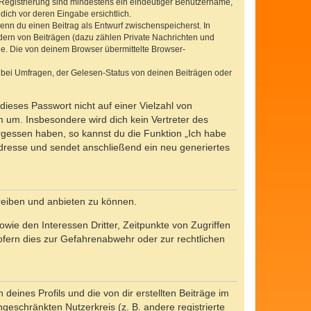
e Registrierung sind mindestens ein eindeutiger Benutzername,
dich vor deren Eingabe ersichtlich.
wenn du einen Beitrag als Entwurf zwischenspeicherst. In
dern von Beiträgen (dazu zählen Private Nachrichten und
e. Die von deinem Browser übermittelte Browser-
 bei Umfragen, der Gelesen-Status von deinen Beiträgen oder
dieses Passwort nicht auf einer Vielzahl von
 um. Insbesondere wird dich kein Vertreter des
ergessen haben, so kannst du die Funktion „Ich habe
resse und sendet anschließend ein neu generiertes
reiben und anbieten zu können.
ie den Interessen Dritter, Zeitpunkte von Zugriffen
fern dies zur Gefahrenabwehr oder zur rechtlichen
eines Profils und die von dir erstellten Beiträge im
ngeschränkten Nutzerkreis (z. B. andere registrierte