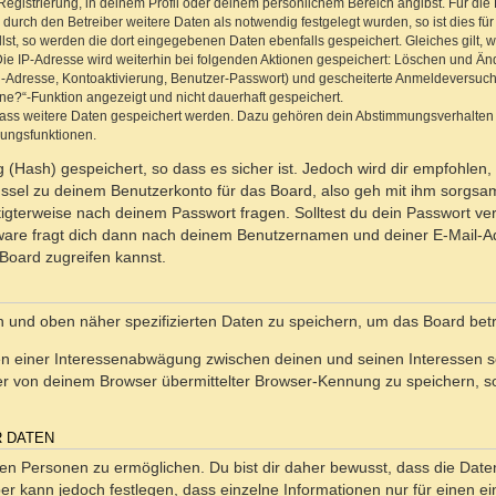
Registrierung, in deinem Profil oder deinem persönlichem Bereich angibst. Für di
rch den Betreiber weitere Daten als notwendig festgelegt wurden, so ist dies für 
llst, so werden die dort eingegebenen Daten ebenfalls gespeichert. Gleiches gilt, 
Die IP-Adresse wird weiterhin bei folgenden Aktionen gespeichert: Löschen und Än
l-Adresse, Kontoaktivierung, Benutzer-Passwort) und gescheiterte Anmeldeversuch
ine?“-Funktion angezeigt und nicht dauerhaft gespeichert.
 dass weitere Daten gespeichert werden. Dazu gehören dein Abstimmungsverhalten
gungsfunktionen.
(Hash) gespeichert, so dass es sicher ist. Jedoch wird dir empfohlen, 
ssel zu deinem Benutzerkonto für das Board, also geh mit ihm sorgsam
htigterweise nach deinem Passwort fragen. Solltest du dein Passwort v
are fragt dich dann nach deinem Benutzernamen und deiner E-Mail-Ad
Board zugreifen kannst.
en und oben näher spezifizierten Daten zu speichern, um das Board bet
en einer Interessenabwägung zwischen deinen und seinen Interessen sow
r von deinem Browser übermittelter Browser-Kennung zu speichern, so
R DATEN
n Personen zu ermöglichen. Du bist dir daher bewusst, dass die Daten d
ber kann jedoch festlegen, dass einzelne Informationen nur für einen ei