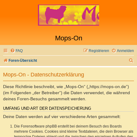
Mops-On
FAQ
Registrieren
Anmelden
S
Foren-Übersicht
u
Mops-On - Datenschutzerklärung
c
h
Diese Richtlinie beschreibt, wie „Mops-On“ („https://mops-on.de“)
e
(im Folgenden „der Betreiber“) die Daten verwendet, die während
deines Foren-Besuchs gesammelt werden.
UMFANG UND ART DER DATENSPEICHERUNG
Deine Daten werden auf vier verschiedene Arten gesammelt:
Die Forensoftware phpBB erstellt bei deinem Besuch des Boards
mehrere Cookies. Cookies sind kleine Textdateien, die dein Browser als
temporäre Dateien ablegt und die zwischen den einzelnen Aufrufen des