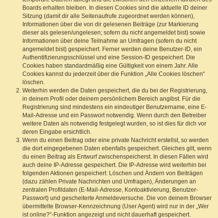
Boards erhalten bleiben. In diesen Cookies sind die aktuelle ID deiner
Sitzung (damit dir alle Seitenaufrufe zugeordnet werden können),
Informationen über die von dir gelesenen Beiträge (zur Markierung
dieser als gelesen/ungelesen; sofern du nicht angemeldet bist) sowie
Informationen über deine Teilnahme an Umfragen (sofern du nicht
angemeldet bist) gespeichert. Ferner werden deine Benutzer-ID, ein
Authentifizierungsschlüssel und eine Session-ID gespeichert. Die
Cookies haben standardmäßig eine Gültigkeit von einem Jahr. Alle
Cookies kannst du jederzeit über die Funktion „Alle Cookies löschen“
löschen.
Weiterhin werden die Daten gespeichert, die du bei der Registrierung,
in deinem Profil oder deinem persönlichem Bereich angibst. Für die
Registrierung sind mindestens ein eindeutiger Benutzername, eine E-
Mail-Adresse und ein Passwort notwendig. Wenn durch den Betreiber
weitere Daten als notwendig festgelegt wurden, so ist dies für dich vor
deren Eingabe ersichtlich.
Wenn du einen Beitrag oder eine private Nachricht erstellst, so werden
die dort eingegebenen Daten ebenfalls gespeichert. Gleiches gilt, wenn
du einen Beitrag als Entwurf zwischenspeicherst. In diesen Fällen wird
auch deine IP-Adresse gespeichert. Die IP-Adresse wird weiterhin bei
folgenden Aktionen gespeichert: Löschen und Ändern von Beiträgen
(dazu zählen Private Nachrichten und Umfragen), Änderungen an
zentralen Profildaten (E-Mail-Adresse, Kontoaktivierung, Benutzer-
Passwort) und gescheiterte Anmeldeversuche. Die von deinem Browser
übermittelte Browser-Kennzeichnung (User Agent) wird nur in der „Wer
ist online?“-Funktion angezeigt und nicht dauerhaft gespeichert.