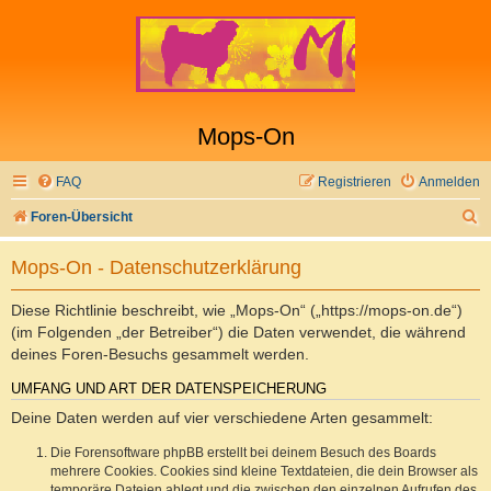
Mops-On
FAQ
Registrieren
Anmelden
S
Foren-Übersicht
u
Mops-On - Datenschutzerklärung
c
h
Diese Richtlinie beschreibt, wie „Mops-On“ („https://mops-on.de“)
e
(im Folgenden „der Betreiber“) die Daten verwendet, die während
deines Foren-Besuchs gesammelt werden.
UMFANG UND ART DER DATENSPEICHERUNG
Deine Daten werden auf vier verschiedene Arten gesammelt:
Die Forensoftware phpBB erstellt bei deinem Besuch des Boards
mehrere Cookies. Cookies sind kleine Textdateien, die dein Browser als
temporäre Dateien ablegt und die zwischen den einzelnen Aufrufen des