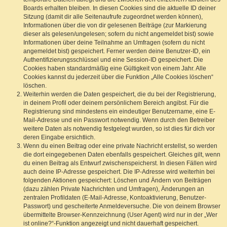
Boards erhalten bleiben. In diesen Cookies sind die aktuelle ID deiner
Sitzung (damit dir alle Seitenaufrufe zugeordnet werden können),
Informationen über die von dir gelesenen Beiträge (zur Markierung
dieser als gelesen/ungelesen; sofern du nicht angemeldet bist) sowie
Informationen über deine Teilnahme an Umfragen (sofern du nicht
angemeldet bist) gespeichert. Ferner werden deine Benutzer-ID, ein
Authentifizierungsschlüssel und eine Session-ID gespeichert. Die
Cookies haben standardmäßig eine Gültigkeit von einem Jahr. Alle
Cookies kannst du jederzeit über die Funktion „Alle Cookies löschen“
löschen.
Weiterhin werden die Daten gespeichert, die du bei der Registrierung,
in deinem Profil oder deinem persönlichem Bereich angibst. Für die
Registrierung sind mindestens ein eindeutiger Benutzername, eine E-
Mail-Adresse und ein Passwort notwendig. Wenn durch den Betreiber
weitere Daten als notwendig festgelegt wurden, so ist dies für dich vor
deren Eingabe ersichtlich.
Wenn du einen Beitrag oder eine private Nachricht erstellst, so werden
die dort eingegebenen Daten ebenfalls gespeichert. Gleiches gilt, wenn
du einen Beitrag als Entwurf zwischenspeicherst. In diesen Fällen wird
auch deine IP-Adresse gespeichert. Die IP-Adresse wird weiterhin bei
folgenden Aktionen gespeichert: Löschen und Ändern von Beiträgen
(dazu zählen Private Nachrichten und Umfragen), Änderungen an
zentralen Profildaten (E-Mail-Adresse, Kontoaktivierung, Benutzer-
Passwort) und gescheiterte Anmeldeversuche. Die von deinem Browser
übermittelte Browser-Kennzeichnung (User Agent) wird nur in der „Wer
ist online?“-Funktion angezeigt und nicht dauerhaft gespeichert.