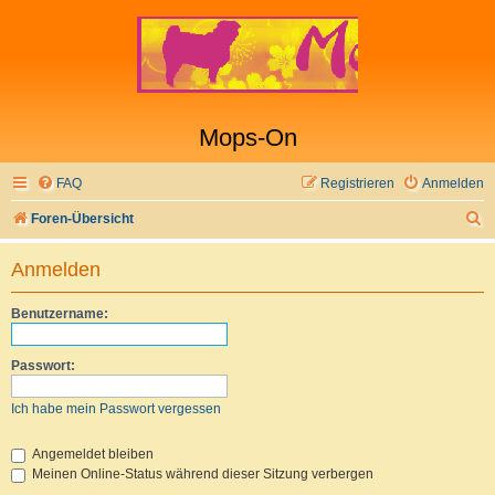
Mops-On
FAQ
Registrieren
Anmelden
S
Foren-Übersicht
u
Anmelden
c
h
Benutzername:
e
Passwort:
Ich habe mein Passwort vergessen
Angemeldet bleiben
Meinen Online-Status während dieser Sitzung verbergen