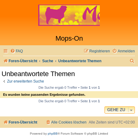
Mops-On
FAQ
Registrieren
Anmelden
S
Foren-Übersicht
Suche
Unbeantwortete Themen
u
Unbeantwortete Themen
c
Zur erweiterten Suche
h
Die Suche ergab 0 Treffer • Seite
1
von
1
e
Es wurden keine passenden Ergebnisse gefunden.
Die Suche ergab 0 Treffer • Seite
1
von
1
GEHE ZU
Foren-Übersicht
Alle Cookies löschen
Alle Zeiten sind
UTC+02:00
Powered by
phpBB
® Forum Software © phpBB Limited