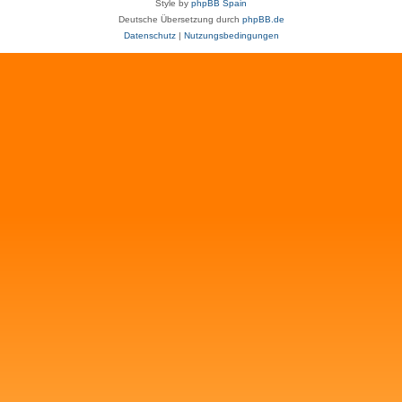
Style by
phpBB Spain
Deutsche Übersetzung durch
phpBB.de
Datenschutz
|
Nutzungsbedingungen