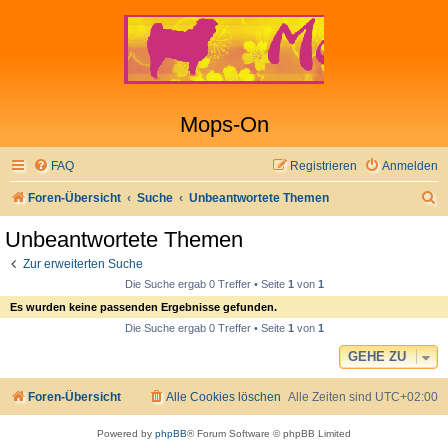
Mops-On
FAQ
Registrieren
Anmelden
S
Foren-Übersicht
Suche
Unbeantwortete Themen
u
Unbeantwortete Themen
c
Zur erweiterten Suche
h
Die Suche ergab 0 Treffer • Seite
1
von
1
e
Es wurden keine passenden Ergebnisse gefunden.
Die Suche ergab 0 Treffer • Seite
1
von
1
GEHE ZU
Foren-Übersicht
Alle Cookies löschen
Alle Zeiten sind
UTC+02:00
Powered by
phpBB
® Forum Software © phpBB Limited