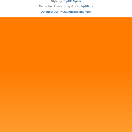
Style by
phpBB Spain
Deutsche Übersetzung durch
phpBB.de
Datenschutz
|
Nutzungsbedingungen