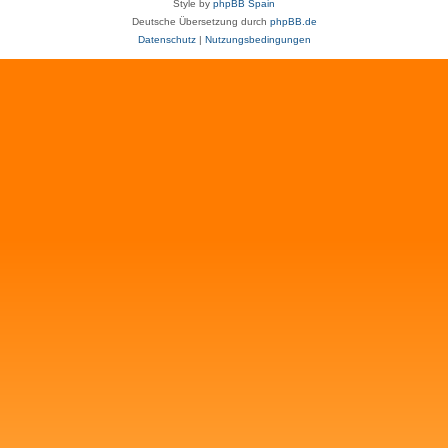
Style by
phpBB Spain
Deutsche Übersetzung durch
phpBB.de
Datenschutz
|
Nutzungsbedingungen