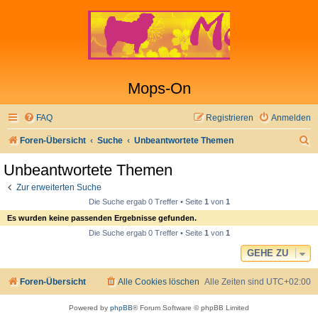
Mops-On
FAQ
Registrieren
Anmelden
S
Foren-Übersicht
Suche
Unbeantwortete Themen
u
Unbeantwortete Themen
c
Zur erweiterten Suche
h
Die Suche ergab 0 Treffer • Seite
1
von
1
e
Es wurden keine passenden Ergebnisse gefunden.
Die Suche ergab 0 Treffer • Seite
1
von
1
GEHE ZU
Foren-Übersicht
Alle Cookies löschen
Alle Zeiten sind
UTC+02:00
Powered by
phpBB
® Forum Software © phpBB Limited