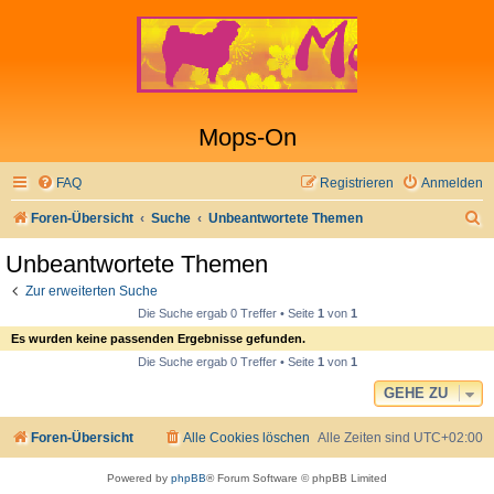
Mops-On
FAQ
Registrieren
Anmelden
S
Foren-Übersicht
Suche
Unbeantwortete Themen
u
Unbeantwortete Themen
c
Zur erweiterten Suche
h
Die Suche ergab 0 Treffer • Seite
1
von
1
e
Es wurden keine passenden Ergebnisse gefunden.
Die Suche ergab 0 Treffer • Seite
1
von
1
GEHE ZU
Foren-Übersicht
Alle Cookies löschen
Alle Zeiten sind
UTC+02:00
Powered by
phpBB
® Forum Software © phpBB Limited