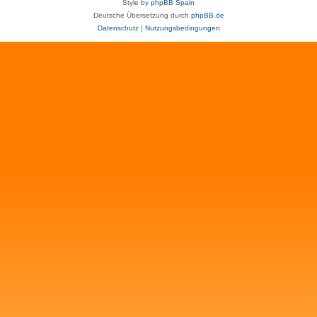
Style by
phpBB Spain
Deutsche Übersetzung durch
phpBB.de
Datenschutz
|
Nutzungsbedingungen