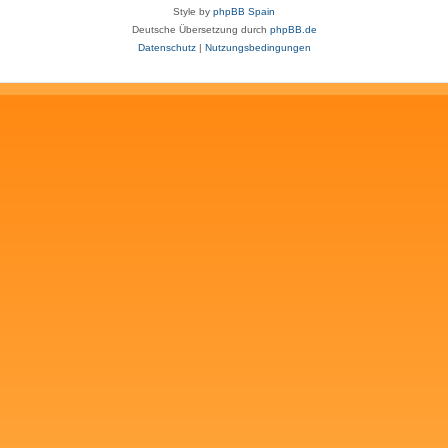
Style by
phpBB Spain
Deutsche Übersetzung durch
phpBB.de
Datenschutz
|
Nutzungsbedingungen