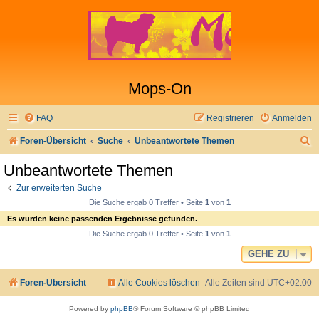
Mops-On
FAQ
Registrieren
Anmelden
S
Foren-Übersicht
Suche
Unbeantwortete Themen
u
Unbeantwortete Themen
c
Zur erweiterten Suche
h
Die Suche ergab 0 Treffer • Seite
1
von
1
e
Es wurden keine passenden Ergebnisse gefunden.
Die Suche ergab 0 Treffer • Seite
1
von
1
GEHE ZU
Foren-Übersicht
Alle Cookies löschen
Alle Zeiten sind
UTC+02:00
Powered by
phpBB
® Forum Software © phpBB Limited