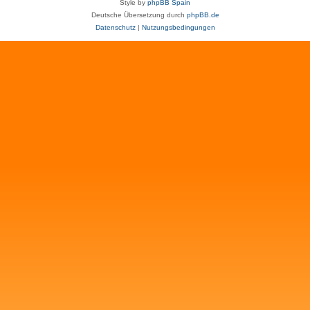
Style by
phpBB Spain
Deutsche Übersetzung durch
phpBB.de
Datenschutz
|
Nutzungsbedingungen