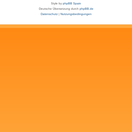
Style by
phpBB Spain
Deutsche Übersetzung durch
phpBB.de
Datenschutz
|
Nutzungsbedingungen