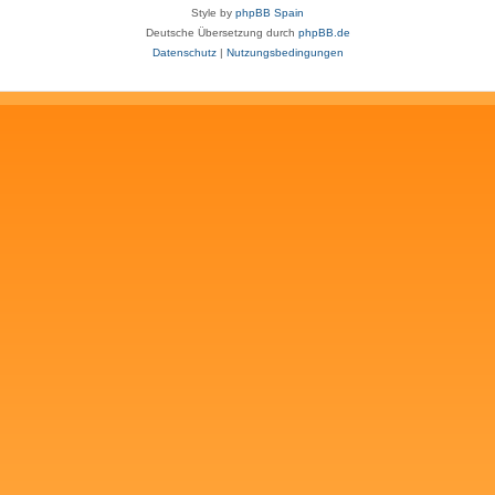
Style by
phpBB Spain
Deutsche Übersetzung durch
phpBB.de
Datenschutz
|
Nutzungsbedingungen