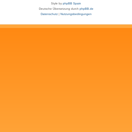
Style by
phpBB Spain
Deutsche Übersetzung durch
phpBB.de
Datenschutz
|
Nutzungsbedingungen