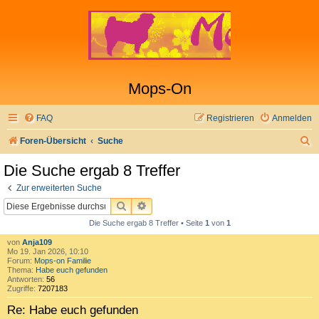
Mops-On
FAQ
Registrieren
Anmelden
S
Foren-Übersicht
Suche
u
Die Suche ergab 8 Treffer
c
Zur erweiterten Suche
h
SUCHE
ERWEITERTE SUCHE
e
Die Suche ergab 8 Treffer • Seite
1
von
1
von
Anja109
Mo 19. Jan 2026, 10:10
Forum:
Mops-on Familie
Thema:
Habe euch gefunden
Antworten:
56
Zugriffe:
7207183
Re: Habe euch gefunden