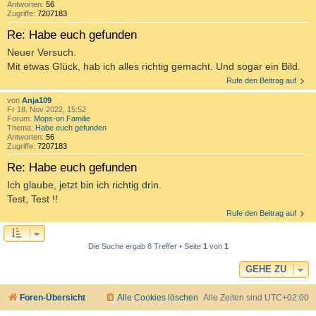
Antworten:
56
Zugriffe:
7207183
Re: Habe euch gefunden
Neuer Versuch.
Mit etwas Glück, hab ich alles richtig gemacht. Und sogar ein Bild.
Rufe den Beitrag auf
von
Anja109
Fr 18. Nov 2022, 15:52
Forum:
Mops-on Familie
Thema:
Habe euch gefunden
Antworten:
56
Zugriffe:
7207183
Re: Habe euch gefunden
Ich glaube, jetzt bin ich richtig drin.
Test, Test !!
Rufe den Beitrag auf
Die Suche ergab 8 Treffer • Seite
1
von
1
GEHE ZU
Foren-Übersicht
Alle Cookies löschen
Alle Zeiten sind
UTC+02:00