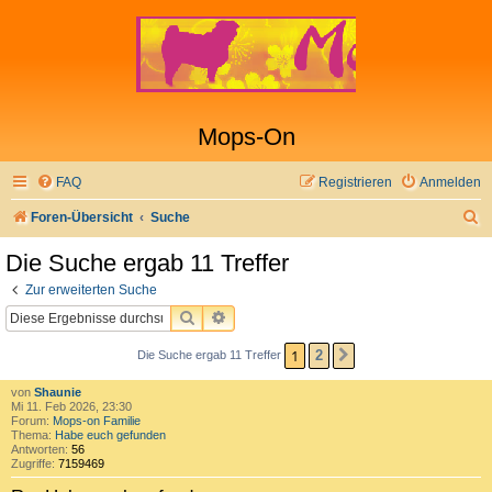
Mops-On
FAQ
Registrieren
Anmelden
S
Foren-Übersicht
Suche
u
Die Suche ergab 11 Treffer
c
Zur erweiterten Suche
h
SUCHE
ERWEITERTE SUCHE
e
1
2
Die Suche ergab 11 Treffer
NÄCHSTE
von
Shaunie
Mi 11. Feb 2026, 23:30
Forum:
Mops-on Familie
Thema:
Habe euch gefunden
Antworten:
56
Zugriffe:
7159469