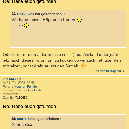
Re: Habe euch gefunden
Ecki-Ewok
hat geschrieben:
↑
Wir haben einen Hägger im Forum
Oder der Irre (sorry, der musste sein...) aus Amiland untergräbt
jetzt auch dieses Forum um zu kucken ob wir auch nett über den
schreiben, sonst dreht er uns den Saft ab!
Rufe den Beitrag auf
von
Shaunie
Mi 11. Feb 2026, 15:48
Forum:
Mops-on Familie
Thema:
Habe euch gefunden
Antworten:
56
Zugriffe:
7159469
Re: Habe euch gefunden
astrhein
hat geschrieben:
↑
Sehr seltsam