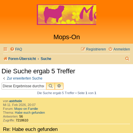
Mops-On
FAQ
Registrieren
Anmelden
S
Foren-Übersicht
Suche
u
Die Suche ergab 5 Treffer
c
Zur erweiterten Suche
h
SUCHE
ERWEITERTE SUCHE
e
Die Suche ergab 5 Treffer • Seite
1
von
1
von
astrhein
Mi 11. Feb 2026, 20:07
Forum:
Mops-on Familie
Thema:
Habe euch gefunden
Antworten:
56
Zugriffe:
7218610
Re: Habe euch gefunden