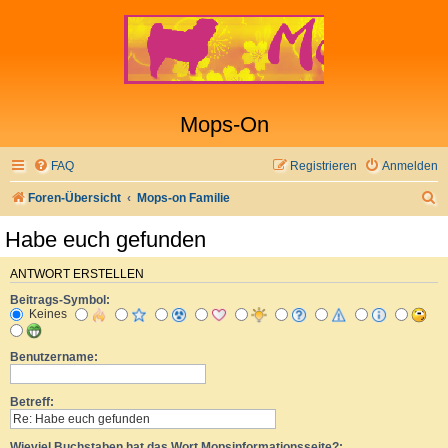
Mops-On
FAQ
Registrieren
Anmelden
S
Foren-Übersicht
Mops-on Familie
u
Habe euch gefunden
c
h
ANTWORT ERSTELLEN
Beitrags-Symbol:
e
Keines
Benutzername:
Betreff:
Wieviel Buchstaben hat das Wort Mopsinformationsseite?: