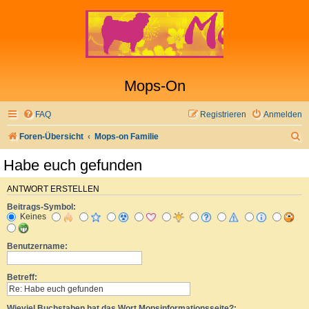
Mops-On
FAQ
Registrieren
Anmelden
S
Foren-Übersicht
Mops-on Familie
u
Habe euch gefunden
c
h
ANTWORT ERSTELLEN
Beitrags-Symbol:
e
Keines
Benutzername:
Betreff:
Wieviel Buchstaben hat das Wort Mopsinformationsseite?: