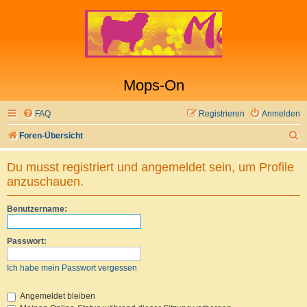
Mops-On
FAQ
Registrieren
Anmelden
S
Foren-Übersicht
u
Du musst registriert und angemeldet sein, um Profile
c
anzuschauen.
h
e
Benutzername:
Passwort:
Ich habe mein Passwort vergessen
Angemeldet bleiben