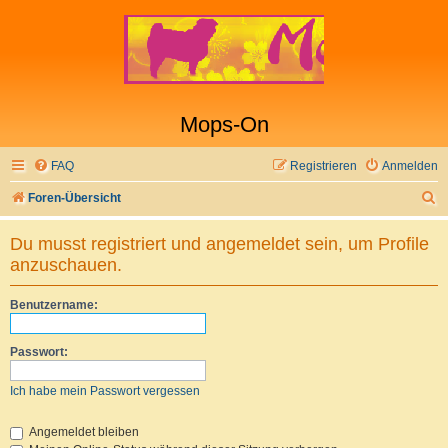
Mops-On
FAQ
Registrieren
Anmelden
S
Foren-Übersicht
u
Du musst registriert und angemeldet sein, um Profile
c
anzuschauen.
h
e
Benutzername:
Passwort:
Ich habe mein Passwort vergessen
Angemeldet bleiben