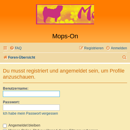
Mops-On
FAQ
Registrieren
Anmelden
S
Foren-Übersicht
u
Du musst registriert und angemeldet sein, um Profile
c
anzuschauen.
h
e
Benutzername:
Passwort:
Ich habe mein Passwort vergessen
Angemeldet bleiben