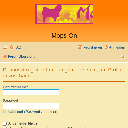
Mops-On
FAQ
Registrieren
Anmelden
S
Foren-Übersicht
u
Du musst registriert und angemeldet sein, um Profile
c
anzuschauen.
h
e
Benutzername:
Passwort:
Ich habe mein Passwort vergessen
Angemeldet bleiben