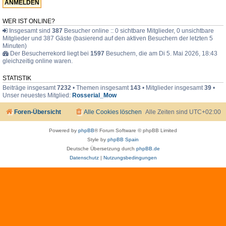
F
a
m
WER IST ONLINE?
i
Insgesamt sind
387
Besucher online :: 0 sichtbare Mitglieder, 0 unsichtbare
l
Mitglieder und 387 Gäste (basierend auf den aktiven Besuchern der letzten 5
i
e
Minuten)
Der Besucherrekord liegt bei
1597
Besuchern, die am Di 5. Mai 2026, 18:43
gleichzeitig online waren.
STATISTIK
Beiträge insgesamt
7232
• Themen insgesamt
143
• Mitglieder insgesamt
39
•
Unser neuestes Mitglied:
Rosserial_Mow
Foren-Übersicht
Alle Cookies löschen
Alle Zeiten sind
UTC+02:00
Powered by
phpBB
® Forum Software © phpBB Limited
Style by
phpBB Spain
Deutsche Übersetzung durch
phpBB.de
Datenschutz
|
Nutzungsbedingungen