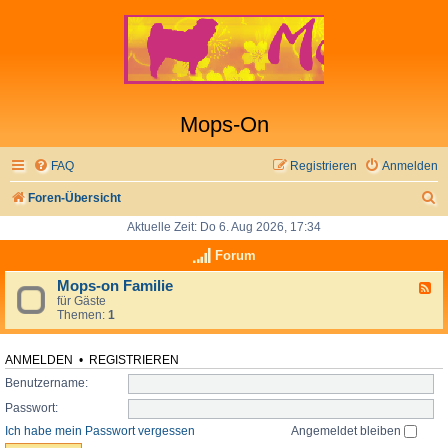
Mops-On
FAQ
Registrieren
Anmelden
S
Foren-Übersicht
u
Aktuelle Zeit: Do 6. Aug 2026, 17:34
c
Forum
h
Mops-on Familie
F
für Gäste
e
e
Themen:
1
e
d
-
M
ANMELDEN
•
REGISTRIEREN
o
Benutzername:
p
s
Passwort:
-
o
Ich habe mein Passwort vergessen
Angemeldet bleiben
n