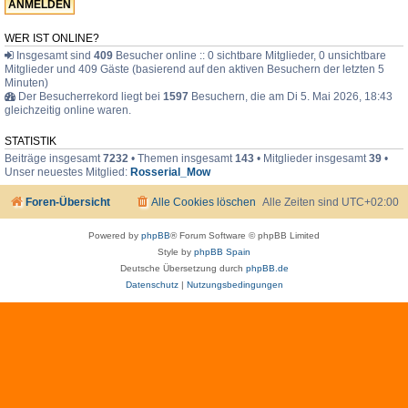
F
a
m
WER IST ONLINE?
i
Insgesamt sind
409
Besucher online :: 0 sichtbare Mitglieder, 0 unsichtbare
l
Mitglieder und 409 Gäste (basierend auf den aktiven Besuchern der letzten 5
i
e
Minuten)
Der Besucherrekord liegt bei
1597
Besuchern, die am Di 5. Mai 2026, 18:43
gleichzeitig online waren.
STATISTIK
Beiträge insgesamt
7232
• Themen insgesamt
143
• Mitglieder insgesamt
39
•
Unser neuestes Mitglied:
Rosserial_Mow
Foren-Übersicht
Alle Cookies löschen
Alle Zeiten sind
UTC+02:00
Powered by
phpBB
® Forum Software © phpBB Limited
Style by
phpBB Spain
Deutsche Übersetzung durch
phpBB.de
Datenschutz
|
Nutzungsbedingungen