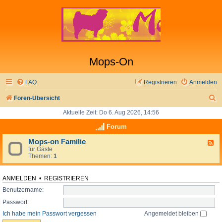
Mops-On
FAQ
Registrieren
Anmelden
S
Foren-Übersicht
u
Aktuelle Zeit: Do 6. Aug 2026, 14:56
c
Forum
h
Mops-on Familie
F
für Gäste
e
e
Themen:
1
e
d
-
M
ANMELDEN
•
REGISTRIEREN
o
Benutzername:
p
s
Passwort:
-
o
Ich habe mein Passwort vergessen
Angemeldet bleiben
n