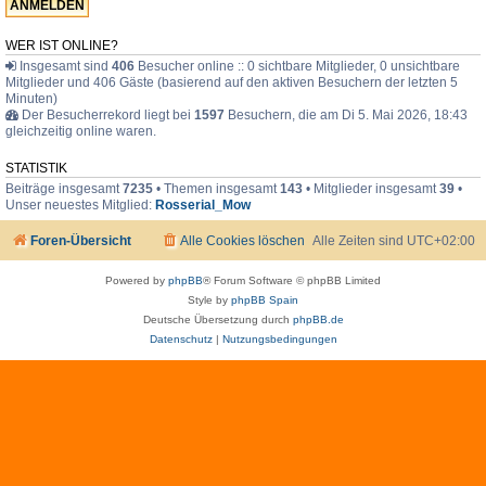
F
a
m
WER IST ONLINE?
i
Insgesamt sind
406
Besucher online :: 0 sichtbare Mitglieder, 0 unsichtbare
l
Mitglieder und 406 Gäste (basierend auf den aktiven Besuchern der letzten 5
i
e
Minuten)
Der Besucherrekord liegt bei
1597
Besuchern, die am Di 5. Mai 2026, 18:43
gleichzeitig online waren.
STATISTIK
Beiträge insgesamt
7235
• Themen insgesamt
143
• Mitglieder insgesamt
39
•
Unser neuestes Mitglied:
Rosserial_Mow
Foren-Übersicht
Alle Cookies löschen
Alle Zeiten sind
UTC+02:00
Powered by
phpBB
® Forum Software © phpBB Limited
Style by
phpBB Spain
Deutsche Übersetzung durch
phpBB.de
Datenschutz
|
Nutzungsbedingungen