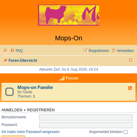
Mops-On
FAQ
Registrieren
Anmelden
S
Foren-Übersicht
u
Aktuelle Zeit: Sa 8. Aug 2026, 18:24
c
Forum
h
Mops-on Familie
F
für Gäste
e
e
Themen:
1
e
d
-
M
ANMELDEN
•
REGISTRIEREN
o
Benutzername:
p
s
Passwort:
-
o
Ich habe mein Passwort vergessen
Angemeldet bleiben
n