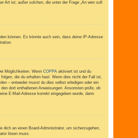
r Art ist; außer solchen, die unter der Frage „An wen soll
elden können. Es könnte auch sein, dass deine IP-Adresse
ration.
wei Möglichkeiten. Wenn
COPPA
aktiviert ist und du
lgen, die du erhalten hast. Wenn dies nicht der Fall ist,
rden – entweder musst du dies selbst erledigen oder ein
lge den dort enthaltenen Anweisungen. Ansonsten prüfe, ob
 deine E-Mail-Adresse korrekt eingegeben wurde, dann
de dich an einen Board-Administrator, um sicherzugehen,
rator lösen muss.