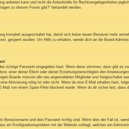
g anbieten kann und nicht die Anlaufstelle für Rechtsangelegenheiten jegliche
nfragen zu diesem Forum gibt?“ behandelt werden.
erung komplett ausgeschaltet hat, damit sich keine neuen Benutzer mehr anm
est, gesperrt wurden. Um Hilfe zu erhalten, wende dich an die Board-Administ
en!
 das richtige Passwort eingegeben hast. Wenn diese stimmen, dann gibt es z
bzw. einer deiner Eltern oder deiner Erziehungsberechtigten den Anweisungen fo
inigen Boards müssen alle neu angemeldeten Mitglieder erst freigeschaltet we
ob eine Aktivierung nötig ist oder nicht. Wenn du eine E-Mail erhalten hast, fo
E-Mail von einem Spam-Filter blockiert wurde. Wenn du dir sicher bist, dass
ein Benutzername und dein Passwort richtig sind. Wenn dies der Fall ist, wen
dass ein Konfigurationsproblem mit der Website vorliegt, welches ein Administ