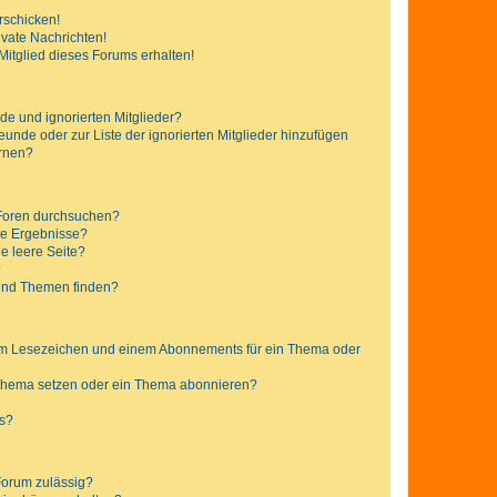
rschicken!
vate Nachrichten!
itglied dieses Forums erhalten!
de und ignorierten Mitglieder?
reunde oder zur Liste der ignorierten Mitglieder hinzufügen
ernen?
 Foren durchsuchen?
ne Ergebnisse?
e leere Seite?
?
 und Themen finden?
nem Lesezeichen und einem Abonnements für ein Thema oder
 Thema setzen oder ein Thema abonnieren?
ts?
Forum zulässig?