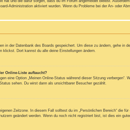
ellt hat und die dafür sorgen, dass du im Forum angemeldet bleibst. Außerde
Board-Administration aktiviert wurden. Wenn du Probleme bei der An- oder Ab
ngen in der Datenbank des Boards gespeichert. Um diese zu ändern, gehe in de
klickst. Dort kannst du alle deine Einstellungen ändern.
er Online-Liste auftaucht?
ungen eine Option „Meinen Online-Status während dieser Sitzung verbergen“. 
Status sehen. Du wirst dann als unsichtbarer Besucher gezählt.
eigenen Zeitzone. In diesem Fall solltest du im „Persönlichen Bereich“ die für 
utzern geändert werden. Wenn du noch nicht registriert bist, ist dies ein guter