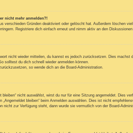
aber nicht mehr anmelden?!
us verschieden Gründen deaktiviert oder gelöscht hat. Außerdem löschen viele
ingern. Registriere dich einfach erneut und nimm aktiv an den Diskussionen t
swort nicht wieder mitteilen, du kannst es jedoch zurücksetzen. Dies machst 
So solltest du dich schnell wieder anmelden können.
t zurückzusetzen, so wende dich an die Board-Administration.
leiben“ nicht auswählst, wirst du nur für eine Sitzung angemeldet. Dies ve
n „Angemeldet bleiben“ beim Anmelden auswählen. Dies ist nicht empfehlens
on nicht zur Verfügung steht, dann wurde sie vermutlich von der Board-Admini