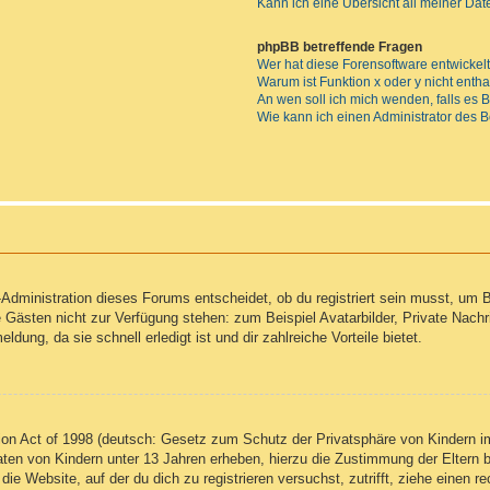
Kann ich eine Übersicht all meiner Da
phpBB betreffende Fragen
Wer hat diese Forensoftware entwickel
Warum ist Funktion x oder y nicht enth
An wen soll ich mich wenden, falls es
Wie kann ich einen Administrator des 
Administration dieses Forums entscheidet, ob du registriert sein musst, um Be
ie Gästen nicht zur Verfügung stehen: zum Beispiel Avatarbilder, Private Nachr
ung, da sie schnell erledigt ist und dir zahlreiche Vorteile bietet.
on Act of 1998 (deutsch: Gesetz zum Schutz der Privatsphäre von Kindern im
Daten von Kindern unter 13 Jahren erheben, hierzu die Zustimmung der Eltern
 die Website, auf der du dich zu registrieren versuchst, zutrifft, ziehe einen