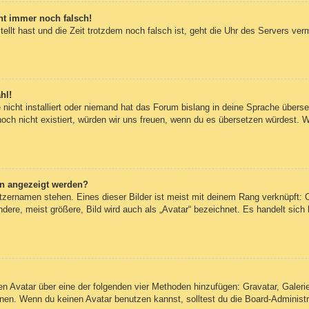
eht immer noch falsch!
tellt hast und die Zeit trotzdem noch falsch ist, geht die Uhr des Servers ver
hl!
nicht installiert oder niemand hat das Forum bislang in deine Sprache überset
 noch nicht existiert, würden wir uns freuen, wenn du es übersetzen würdest.
en angezeigt werden?
tzernamen stehen. Eines dieser Bilder ist meist mit deinem Rang verknüpft: O
re, meist größere, Bild wird auch als „Avatar“ bezeichnet. Es handelt sich h
inen Avatar über eine der folgenden vier Methoden hinzufügen: Gravatar, Gale
en. Wenn du keinen Avatar benutzen kannst, solltest du die Board-Administra