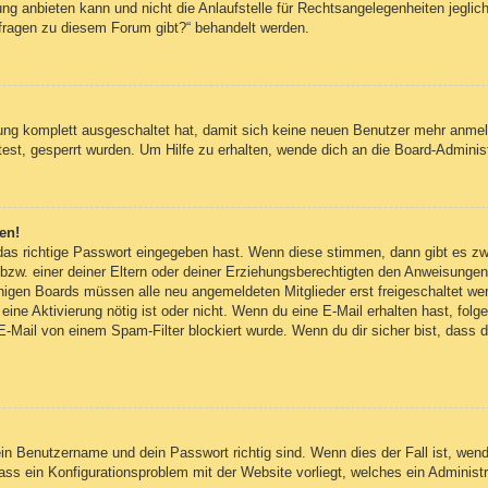
g anbieten kann und nicht die Anlaufstelle für Rechtsangelegenheiten jegliche
nfragen zu diesem Forum gibt?“ behandelt werden.
erung komplett ausgeschaltet hat, damit sich keine neuen Benutzer mehr anm
est, gesperrt wurden. Um Hilfe zu erhalten, wende dich an die Board-Administ
en!
 das richtige Passwort eingegeben hast. Wenn diese stimmen, dann gibt es z
bzw. einer deiner Eltern oder deiner Erziehungsberechtigten den Anweisungen fo
inigen Boards müssen alle neu angemeldeten Mitglieder erst freigeschaltet we
ob eine Aktivierung nötig ist oder nicht. Wenn du eine E-Mail erhalten hast, fo
E-Mail von einem Spam-Filter blockiert wurde. Wenn du dir sicher bist, dass
ein Benutzername und dein Passwort richtig sind. Wenn dies der Fall ist, wen
dass ein Konfigurationsproblem mit der Website vorliegt, welches ein Administ