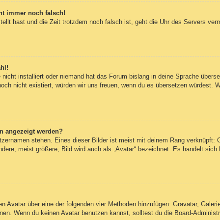
eht immer noch falsch!
tellt hast und die Zeit trotzdem noch falsch ist, geht die Uhr des Servers ver
hl!
nicht installiert oder niemand hat das Forum bislang in deine Sprache überset
 noch nicht existiert, würden wir uns freuen, wenn du es übersetzen würdest.
en angezeigt werden?
tzernamen stehen. Eines dieser Bilder ist meist mit deinem Rang verknüpft: O
re, meist größere, Bild wird auch als „Avatar“ bezeichnet. Es handelt sich h
inen Avatar über eine der folgenden vier Methoden hinzufügen: Gravatar, Gale
en. Wenn du keinen Avatar benutzen kannst, solltest du die Board-Administra