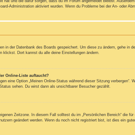
ellt hat und die dafür sorgen, dass du im Forum angemeldet bleibst. Außerde
Board-Administration aktiviert wurden. Wenn du Probleme bei der An- oder Ab
ngen in der Datenbank des Boards gespeichert. Um diese zu ändern, gehe in de
klickst. Dort kannst du alle deine Einstellungen ändern.
er Online-Liste auftaucht?
ungen eine Option „Meinen Online-Status während dieser Sitzung verbergen“. 
Status sehen. Du wirst dann als unsichtbarer Besucher gezählt.
eigenen Zeitzone. In diesem Fall solltest du im „Persönlichen Bereich“ die für 
utzern geändert werden. Wenn du noch nicht registriert bist, ist dies ein guter