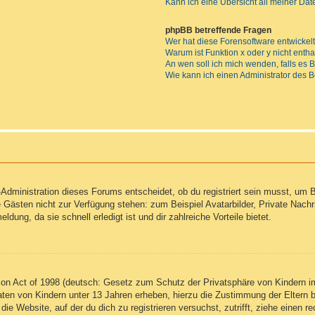
Kann ich eine Übersicht all meiner Da
phpBB betreffende Fragen
Wer hat diese Forensoftware entwickel
Warum ist Funktion x oder y nicht enth
An wen soll ich mich wenden, falls es
Wie kann ich einen Administrator des 
Administration dieses Forums entscheidet, ob du registriert sein musst, um Be
ie Gästen nicht zur Verfügung stehen: zum Beispiel Avatarbilder, Private Nachr
ung, da sie schnell erledigt ist und dir zahlreiche Vorteile bietet.
on Act of 1998 (deutsch: Gesetz zum Schutz der Privatsphäre von Kindern im
Daten von Kindern unter 13 Jahren erheben, hierzu die Zustimmung der Eltern
 die Website, auf der du dich zu registrieren versuchst, zutrifft, ziehe einen