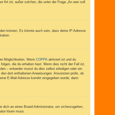
r Art ist; außer solchen, die unter der Frage „An wen soll
elden können. Es könnte auch sein, dass deine IP-Adresse
ration.
wei Möglichkeiten. Wenn
COPPA
aktiviert ist und du
lgen, die du erhalten hast. Wenn dies nicht der Fall ist,
rden – entweder musst du dies selbst erledigen oder ein
lge den dort enthaltenen Anweisungen. Ansonsten prüfe, ob
 deine E-Mail-Adresse korrekt eingegeben wurde, dann
de dich an einen Board-Administrator, um sicherzugehen,
rator lösen muss.