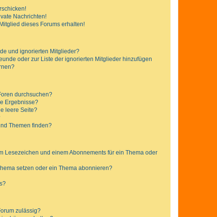
rschicken!
vate Nachrichten!
itglied dieses Forums erhalten!
de und ignorierten Mitglieder?
reunde oder zur Liste der ignorierten Mitglieder hinzufügen
ernen?
 Foren durchsuchen?
ne Ergebnisse?
e leere Seite?
?
 und Themen finden?
nem Lesezeichen und einem Abonnements für ein Thema oder
 Thema setzen oder ein Thema abonnieren?
ts?
Forum zulässig?