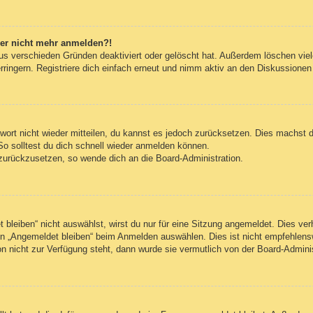
aber nicht mehr anmelden?!
us verschieden Gründen deaktiviert oder gelöscht hat. Außerdem löschen viele
ingern. Registriere dich einfach erneut und nimm aktiv an den Diskussionen t
swort nicht wieder mitteilen, du kannst es jedoch zurücksetzen. Dies machst 
So solltest du dich schnell wieder anmelden können.
t zurückzusetzen, so wende dich an die Board-Administration.
leiben“ nicht auswählst, wirst du nur für eine Sitzung angemeldet. Dies ve
n „Angemeldet bleiben“ beim Anmelden auswählen. Dies ist nicht empfehlens
on nicht zur Verfügung steht, dann wurde sie vermutlich von der Board-Admini