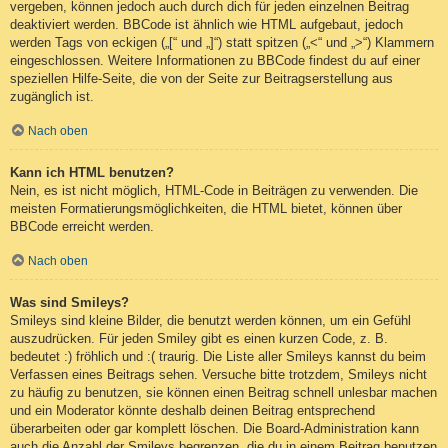
vergeben, können jedoch auch durch dich für jeden einzelnen Beitrag
deaktiviert werden. BBCode ist ähnlich wie HTML aufgebaut, jedoch
werden Tags von eckigen („[“ und „]“) statt spitzen („<“ und „>“) Klammern
eingeschlossen. Weitere Informationen zu BBCode findest du auf einer
speziellen Hilfe-Seite, die von der Seite zur Beitragserstellung aus
zugänglich ist.
Nach oben
Kann ich HTML benutzen?
Nein, es ist nicht möglich, HTML-Code in Beiträgen zu verwenden. Die
meisten Formatierungsmöglichkeiten, die HTML bietet, können über
BBCode erreicht werden.
Nach oben
Was sind Smileys?
Smileys sind kleine Bilder, die benutzt werden können, um ein Gefühl
auszudrücken. Für jeden Smiley gibt es einen kurzen Code, z. B.
bedeutet :) fröhlich und :( traurig. Die Liste aller Smileys kannst du beim
Verfassen eines Beitrags sehen. Versuche bitte trotzdem, Smileys nicht
zu häufig zu benutzen, sie können einen Beitrag schnell unlesbar machen
und ein Moderator könnte deshalb deinen Beitrag entsprechend
überarbeiten oder gar komplett löschen. Die Board-Administration kann
auch die Anzahl der Smileys begrenzen, die du in einem Beitrag benutzen