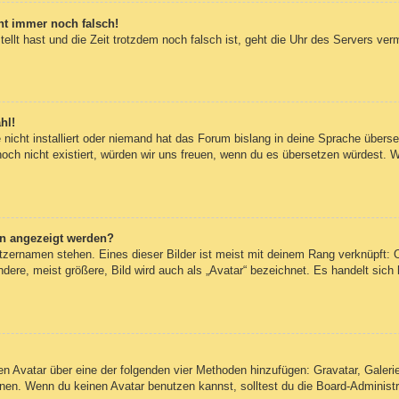
eht immer noch falsch!
tellt hast und die Zeit trotzdem noch falsch ist, geht die Uhr des Servers ver
hl!
nicht installiert oder niemand hat das Forum bislang in deine Sprache überset
 noch nicht existiert, würden wir uns freuen, wenn du es übersetzen würdest.
en angezeigt werden?
tzernamen stehen. Eines dieser Bilder ist meist mit deinem Rang verknüpft: O
re, meist größere, Bild wird auch als „Avatar“ bezeichnet. Es handelt sich h
inen Avatar über eine der folgenden vier Methoden hinzufügen: Gravatar, Gale
en. Wenn du keinen Avatar benutzen kannst, solltest du die Board-Administra