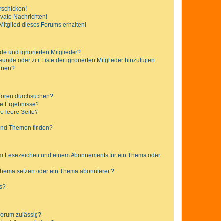
rschicken!
vate Nachrichten!
itglied dieses Forums erhalten!
de und ignorierten Mitglieder?
reunde oder zur Liste der ignorierten Mitglieder hinzufügen
ernen?
 Foren durchsuchen?
ne Ergebnisse?
e leere Seite?
?
 und Themen finden?
nem Lesezeichen und einem Abonnements für ein Thema oder
 Thema setzen oder ein Thema abonnieren?
ts?
Forum zulässig?