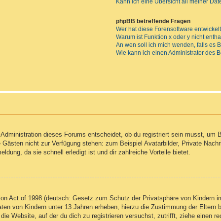
Kann ich eine Übersicht all meiner Da
phpBB betreffende Fragen
Wer hat diese Forensoftware entwickel
Warum ist Funktion x oder y nicht enth
An wen soll ich mich wenden, falls es
Wie kann ich einen Administrator des 
Administration dieses Forums entscheidet, ob du registriert sein musst, um Be
ie Gästen nicht zur Verfügung stehen: zum Beispiel Avatarbilder, Private Nachr
ung, da sie schnell erledigt ist und dir zahlreiche Vorteile bietet.
on Act of 1998 (deutsch: Gesetz zum Schutz der Privatsphäre von Kindern im
Daten von Kindern unter 13 Jahren erheben, hierzu die Zustimmung der Eltern
 die Website, auf der du dich zu registrieren versuchst, zutrifft, ziehe einen