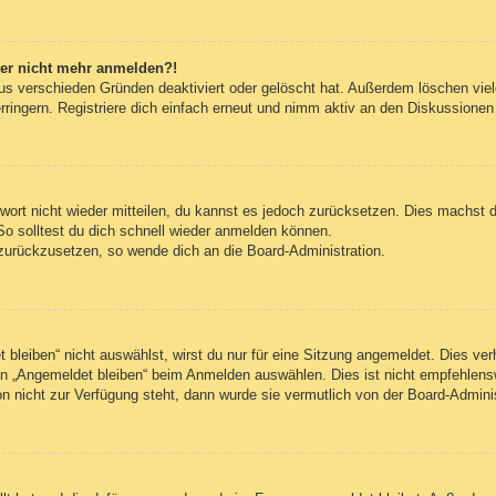
aber nicht mehr anmelden?!
us verschieden Gründen deaktiviert oder gelöscht hat. Außerdem löschen viele
ingern. Registriere dich einfach erneut und nimm aktiv an den Diskussionen t
swort nicht wieder mitteilen, du kannst es jedoch zurücksetzen. Dies machst 
So solltest du dich schnell wieder anmelden können.
t zurückzusetzen, so wende dich an die Board-Administration.
leiben“ nicht auswählst, wirst du nur für eine Sitzung angemeldet. Dies ve
n „Angemeldet bleiben“ beim Anmelden auswählen. Dies ist nicht empfehlens
on nicht zur Verfügung steht, dann wurde sie vermutlich von der Board-Admini