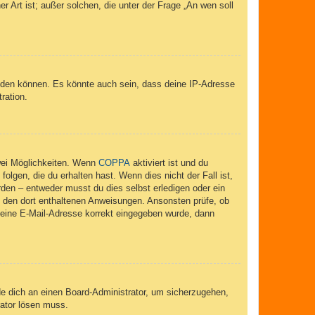
r Art ist; außer solchen, die unter der Frage „An wen soll
elden können. Es könnte auch sein, dass deine IP-Adresse
ration.
wei Möglichkeiten. Wenn
COPPA
aktiviert ist und du
lgen, die du erhalten hast. Wenn dies nicht der Fall ist,
rden – entweder musst du dies selbst erledigen oder ein
lge den dort enthaltenen Anweisungen. Ansonsten prüfe, ob
 deine E-Mail-Adresse korrekt eingegeben wurde, dann
de dich an einen Board-Administrator, um sicherzugehen,
rator lösen muss.