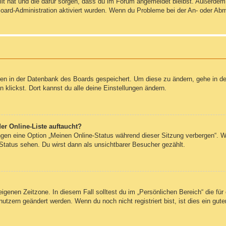
ellt hat und die dafür sorgen, dass du im Forum angemeldet bleibst. Außerde
Board-Administration aktiviert wurden. Wenn du Probleme bei der An- oder Ab
ngen in der Datenbank des Boards gespeichert. Um diese zu ändern, gehe in de
klickst. Dort kannst du alle deine Einstellungen ändern.
er Online-Liste auftaucht?
ungen eine Option „Meinen Online-Status während dieser Sitzung verbergen“. 
Status sehen. Du wirst dann als unsichtbarer Besucher gezählt.
eigenen Zeitzone. In diesem Fall solltest du im „Persönlichen Bereich“ die für 
utzern geändert werden. Wenn du noch nicht registriert bist, ist dies ein guter