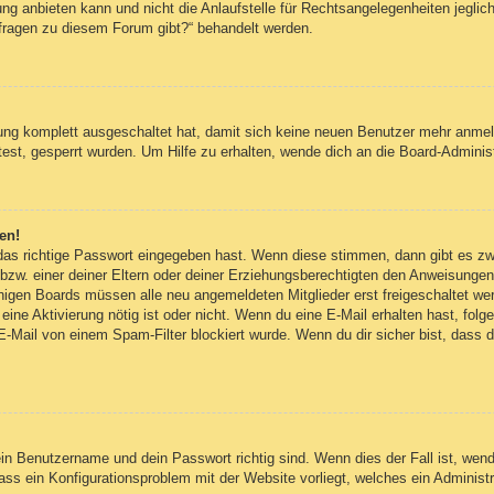
g anbieten kann und nicht die Anlaufstelle für Rechtsangelegenheiten jegliche
nfragen zu diesem Forum gibt?“ behandelt werden.
erung komplett ausgeschaltet hat, damit sich keine neuen Benutzer mehr anm
est, gesperrt wurden. Um Hilfe zu erhalten, wende dich an die Board-Administ
en!
 das richtige Passwort eingegeben hast. Wenn diese stimmen, dann gibt es z
bzw. einer deiner Eltern oder deiner Erziehungsberechtigten den Anweisungen fo
inigen Boards müssen alle neu angemeldeten Mitglieder erst freigeschaltet we
ob eine Aktivierung nötig ist oder nicht. Wenn du eine E-Mail erhalten hast, fo
E-Mail von einem Spam-Filter blockiert wurde. Wenn du dir sicher bist, dass
ein Benutzername und dein Passwort richtig sind. Wenn dies der Fall ist, wen
dass ein Konfigurationsproblem mit der Website vorliegt, welches ein Administ