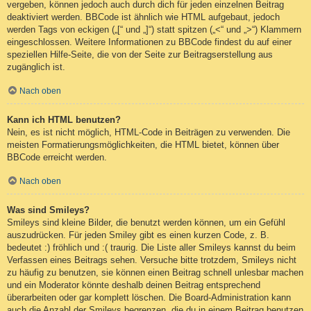
vergeben, können jedoch auch durch dich für jeden einzelnen Beitrag
deaktiviert werden. BBCode ist ähnlich wie HTML aufgebaut, jedoch
werden Tags von eckigen („[“ und „]“) statt spitzen („<“ und „>“) Klammern
eingeschlossen. Weitere Informationen zu BBCode findest du auf einer
speziellen Hilfe-Seite, die von der Seite zur Beitragserstellung aus
zugänglich ist.
Nach oben
Kann ich HTML benutzen?
Nein, es ist nicht möglich, HTML-Code in Beiträgen zu verwenden. Die
meisten Formatierungsmöglichkeiten, die HTML bietet, können über
BBCode erreicht werden.
Nach oben
Was sind Smileys?
Smileys sind kleine Bilder, die benutzt werden können, um ein Gefühl
auszudrücken. Für jeden Smiley gibt es einen kurzen Code, z. B.
bedeutet :) fröhlich und :( traurig. Die Liste aller Smileys kannst du beim
Verfassen eines Beitrags sehen. Versuche bitte trotzdem, Smileys nicht
zu häufig zu benutzen, sie können einen Beitrag schnell unlesbar machen
und ein Moderator könnte deshalb deinen Beitrag entsprechend
überarbeiten oder gar komplett löschen. Die Board-Administration kann
auch die Anzahl der Smileys begrenzen, die du in einem Beitrag benutzen