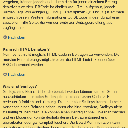
vergeben, können jedoch auch durch dich für jeden einzelnen Beitrag
deaktiviert werden. BBCode ist ähnlich wie HTML aufgebaut, jedoch
werden Tags von eckigen („[“ und „]“) statt spitzen („<“ und „>“) Klammern
eingeschlossen. Weitere Informationen zu BBCode findest du auf einer
speziellen Hilfe-Seite, die von der Seite zur Beitragserstellung aus
zugänglich ist.
Nach oben
Kann ich HTML benutzen?
Nein, es ist nicht möglich, HTML-Code in Beiträgen zu verwenden. Die
meisten Formatierungsmöglichkeiten, die HTML bietet, können über
BBCode erreicht werden.
Nach oben
Was sind Smileys?
Smileys sind kleine Bilder, die benutzt werden können, um ein Gefühl
auszudrücken. Für jeden Smiley gibt es einen kurzen Code, z. B.
bedeutet :) fröhlich und :( traurig. Die Liste aller Smileys kannst du beim
Verfassen eines Beitrags sehen. Versuche bitte trotzdem, Smileys nicht
zu häufig zu benutzen, sie können einen Beitrag schnell unlesbar machen
und ein Moderator könnte deshalb deinen Beitrag entsprechend
überarbeiten oder gar komplett löschen. Die Board-Administration kann
auch die Anzahl der Smileys begrenzen, die du in einem Beitrag benutzen